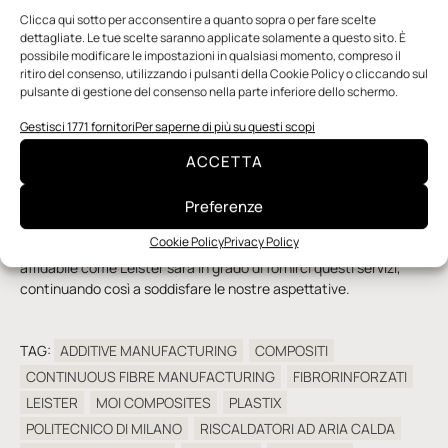
riscaldamento è essenziale
: riteniamo che un
servizio
Clicca qui sotto per acconsentire a quanto sopra o per fare scelte
di customizzazione
del sistema di riscaldamento in funzione
dettagliate. Le tue scelte saranno applicate solamente a questo sito. È
del processo potrebbe essere molto utile e molto gradito. In
possibile modificare le impostazioni in qualsiasi momento, compreso il
alternativa, una
copertura più capillare delle portate e delle
ritiro del consenso, utilizzando i pulsanti della Cookie Policy o cliccando sul
temperature
raggiungibili potrebbe sopperire all’esigenza di
pulsante di gestione del consenso nella parte inferiore dello schermo.
personalizzazione del sistema di riscaldamento per
un’applicazione specifica.
Gestisci 1771 fornitori
Per saperne di più su questi scopi
ACCETTA
Infine, per applicazioni in cui direzionalità e precisione sono
fattori fondamentali, è essenziale un servizio di
personalizzazione degli ugelli terminali
o la possibilità di
Preferenze
utilizzare attacchi rapidi e installare facilmente gli ugelli
Cookie Policy
Privacy Policy
personalizzati. Confidiamo che un partner competente e
affidabile come Leister sarà in grado di fornirci questi servizi,
continuando così a soddisfare le nostre aspettative.
TAG:
ADDITIVE MANUFACTURING
COMPOSITI
CONTINUOUS FIBRE MANUFACTURING
FIBRORINFORZATI
LEISTER
MOI COMPOSITES
PLASTIX
POLITECNICO DI MILANO
RISCALDATORI AD ARIA CALDA