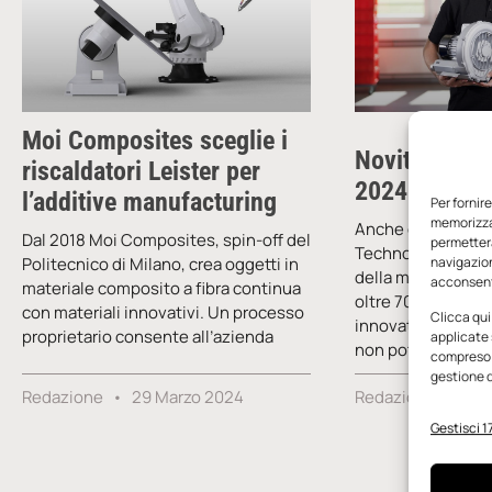
co
Moi Composites sceglie i
Novità Leist
riscaldatori Leister per
2024: oltre l’
l’additive manufacturing
Per fornir
memorizzar
Anche quest’anno
Dal 2018 Moi Composites, spin-off del
permetterà
Technologies Italia
Politecnico di Milano, crea oggetti in
navigazion
della multinazion
acconsenti
materiale composito a fibra continua
oltre 70 anni forn
con materiali innovativi. Un processo
Clicca qui
innovative per l’i
proprietario consente all’azienda
applicate 
non poteva mancar
compreso i
gestione d
Redazione
29 Marzo 2024
Redazione
13 
Gestisci 17