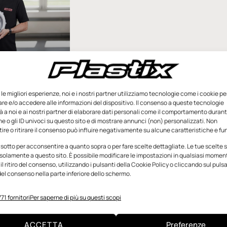
ntenuto sponsorizzato
er a Mecspe
aria calda
e le migliori esperienze, noi e i nostri partner utilizziamo tecnologie come i cookie pe
e e/o accedere alle informazioni del dispositivo. Il consenso a queste tecnologie
 Leister
 a noi e ai nostri partner di elaborare dati personali come il comportamento durant
, filiale
e o gli ID univoci su questo sito e di mostrare annunci (non) personalizzati. Non
ale svizzera che da
re o ritirare il consenso può influire negativamente su alcune caratteristiche e fun
isce soluzioni
 sotto per acconsentire a quanto sopra o per fare scelte dettagliate. Le tue scelte
ndustria di processo,
solamente a questo sito. È possibile modificare le impostazioni in qualsiasi momen
e alla fiera
l ritiro del consenso, utilizzando i pulsanti della Cookie Policy o cliccando sul puls
el consenso nella parte inferiore dello schermo.
Febbraio 2024
71 fornitori
Per saperne di più su questi scopi
ACCETTA
Preferenze