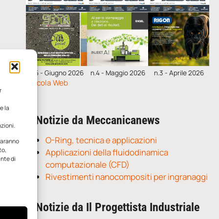
n.5 - Giugno 2026
n.4 - Maggio 2026
n.3 - Aprile 2026
Edicola Web
r
e la
Notizie da Meccanicanews
zioni.
O-Ring, tecnica e applicazioni
 saranno
to,
Applicazioni della fluidodinamica
ante di
computazionale (CFD)
Rivestimenti nanocompositi per ingranaggi
Notizie da Il Progettista Industriale