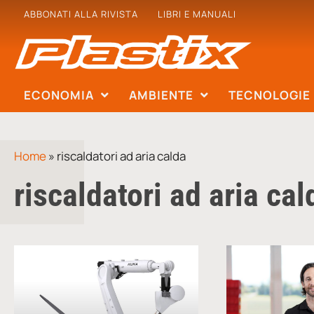
ABBONATI ALLA RIVISTA
LIBRI E MANUALI
ECONOMIA
AMBIENTE
TECNOLOGIE
Home
»
riscaldatori ad aria calda
riscaldatori ad aria cal