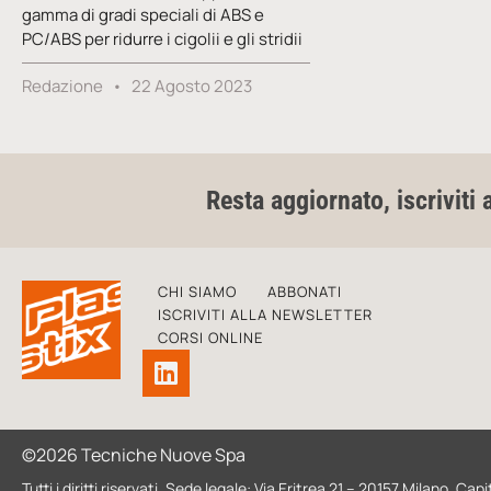
gamma di gradi speciali di ABS e
PC/ABS per ridurre i cigolii e gli stridii
Redazione
22 Agosto 2023
Resta aggiornato, iscriviti 
CHI SIAMO
ABBONATI
ISCRIVITI ALLA NEWSLETTER
CORSI ONLINE
©2026 Tecniche Nuove Spa
Tutti i diritti riservati. Sede legale: Via Eritrea 21 – 20157 Milano. 