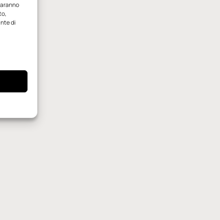
 saranno
to,
ante di