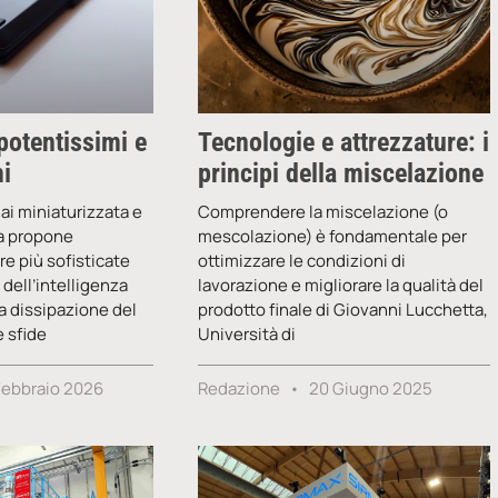
 potentissimi e
Tecnologie e attrezzature: i
i
principi della miscelazione
mai miniaturizzata e
Comprendere la miscelazione (o
a propone
mescolazione) è fondamentale per
e più sofisticate
ottimizzare le condizioni di
 dell’intelligenza
lavorazione e migliorare la qualità del
 la dissipazione del
prodotto finale di Giovanni Lucchetta,
 sfide
Università di
Febbraio 2026
Redazione
20 Giugno 2025