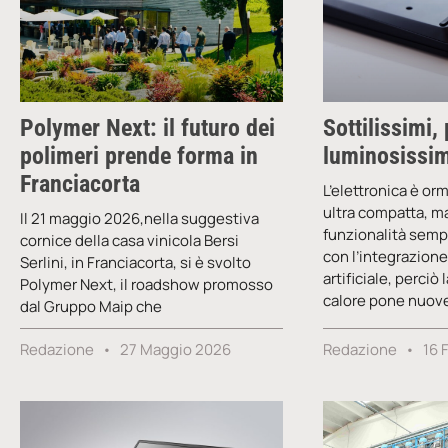
Polymer Next: il futuro dei
Sottilissimi,
polimeri prende forma in
luminosissim
Franciacorta
L’elettronica è or
ultra compatta, m
Il 21 maggio 2026,nella suggestiva
funzionalità sempr
cornice della casa vinicola Bersi
con l’integrazione
Serlini, in Franciacorta, si è svolto
artificiale, perciò
Polymer Next, il roadshow promosso
calore pone nuove
dal Gruppo Maip che
Redazione
27 Maggio 2026
Redazione
16 