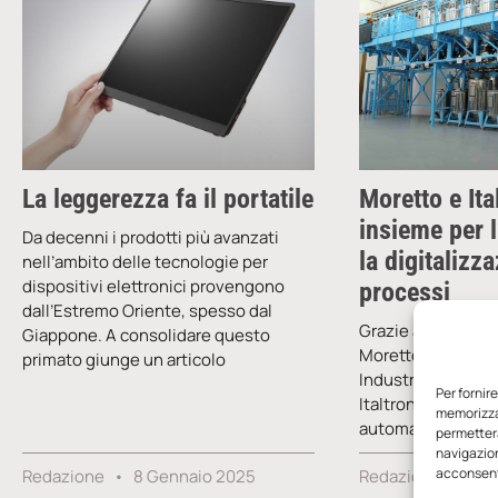
La leggerezza fa il portatile
Moretto e Ita
insieme per 
Da decenni i prodotti più avanzati
la digitalizz
nell’ambito delle tecnologie per
dispositivi elettronici provengono
processi
dall’Estremo Oriente, spesso dal
Grazie ai sistemi 
Giappone. A consolidare questo
Moretto nell’ambi
primato giunge un articolo
Industry 4.0, la s
Per fornir
Italtronic ha incre
memorizzar
automazione del p
permetterà
navigazion
acconsenti
Redazione
8 Gennaio 2025
Redazione
14 