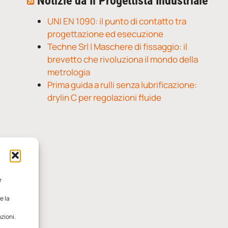
Notizie da Il Progettista Industriale
UNI EN 1090: il punto di contatto tra
progettazione ed esecuzione
Techne Srl | Maschere di fissaggio: il
brevetto che rivoluziona il mondo della
metrologia
Prima guida a rulli senza lubrificazione:
drylin C per regolazioni fluide
r
e la
zioni.