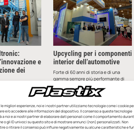
ltronic:
Upcycling per i componenti
l’innovazione e
interior dell’automotive
azione dei
Forte di 60 anni di storia e di una
gamma sempre più performante di
prodotti green per l’automotive,
sviluppati da
Sirmax Group si presenta alla fiera
to del progetto
Fakuma
ocietà padovana
e le migliori esperienze, noi e i nostri partner utilizziamo tecnologie come i cookie pe
mentato il livello di
e e/o accedere alle informazioni del dispositivo. Il consenso a queste tecnologie
roprio reparto di
 a noi e ai nostri partner di elaborare dati personali come il comportamento durant
e o gli ID univoci su questo sito e di mostrare annunci (non) personalizzati. Non
re o ritirare il consenso può influire negativamente su alcune caratteristiche e fun
Novembre 2024
Redazione
18 Ottobre 2024