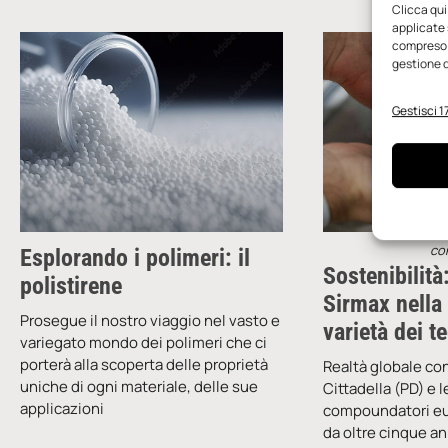
Clicca qui
applicate 
compreso i
gestione d
Gestisci 17
co
Esplorando i polimeri: il
Sostenibilità
polistirene
Sirmax nella f
Prosegue il nostro viaggio nel vasto e
varietà dei t
variegato mondo dei polimeri che ci
porterà alla scoperta delle proprietà
Realtà globale co
uniche di ogni materiale, delle sue
Cittadella (PD) e l
applicazioni
compoundatori eu
da oltre cinque a