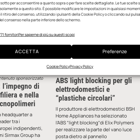
 sotto per acconsentire a quanto sopra o per fare scelte dettagliate. Le tue scelte
solamente a questo sito. È possibile modificare le impostazioni in qualsiasi momen
l ritiro del consenso, utilizzando i pulsanti della Cookie Policy o cliccando sul puls
el consenso nella parte inferiore dello schermo.
71 fornitori
Per saperne di più su questi scopi
ACCETTA
Preferenze
Cookie Policy
Privacy Policy
ntenuto sponsorizzato
ABS light blocking per gli
: l’impegno di
elettrodomestici e
iliera e nella
“plastiche circolari”
ecnopolimeri
Il produttore di elettrodomestici BSH
n headquarter a
Home Appliances ha selezionato
eader tra i
l’ABS “light blocking”di Elix Polymers
ropei indipendenti,
per realizzare la parte del vano luce
nni Sirmax Group ha
posta dietro al pannello