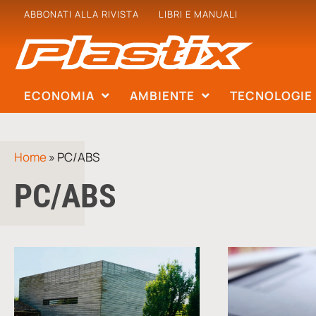
ABBONATI ALLA RIVISTA
LIBRI E MANUALI
ECONOMIA
AMBIENTE
TECNOLOGIE
Home
»
PC/ABS
PC/ABS