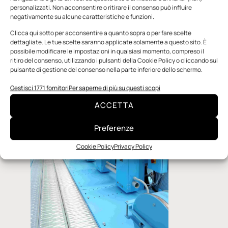
alla supervisione del processo
personalizzati. Non acconsentire o ritirare il consenso può influire
negativamente su alcune caratteristiche e funzioni.
Avere una
Clicca qui sotto per acconsentire a quanto sopra o per fare scelte
visione
dettagliate. Le tue scelte saranno applicate solamente a questo sito. È
complessiva
possibile modificare le impostazioni in qualsiasi momento, compreso il
del processo
ritiro del consenso, utilizzando i pulsanti della Cookie Policy o cliccando sul
produttivo,
pulsante di gestione del consenso nella parte inferiore dello schermo.
poter
Gestisci 1771 fornitori
Per saperne di più su questi scopi
ACCETTA
Preferenze
Cookie Policy
Privacy Policy