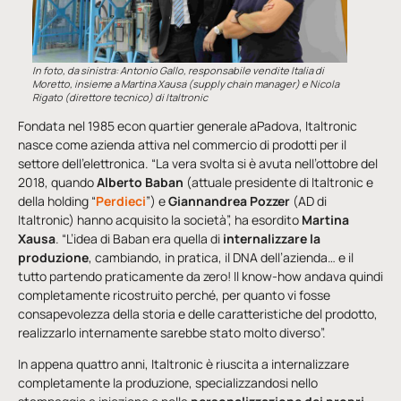
In foto, da sinistra: Antonio Gallo, responsabile vendite Italia di
Moretto, insieme a Martina Xausa (supply chain manager) e Nicola
Rigato (direttore tecnico) di Italtronic
Fondata nel 1985 econ quartier generale aPadova, Italtronic
nasce come azienda attiva nel commercio di prodotti per il
settore dell’elettronica. “La vera svolta si è avuta nell’ottobre del
2018, quando
Alberto Baban
(attuale presidente di Italtronic e
della holding “
Perdieci
”) e
Giannandrea Pozzer
(AD di
Italtronic) hanno acquisito la società”, ha esordito
Martina
Xausa
. “L’idea di Baban era quella di
internalizzare la
produzione
, cambiando, in pratica, il DNA dell’azienda… e il
tutto partendo praticamente da zero! Il know-how andava quindi
completamente ricostruito perché, per quanto vi fosse
consapevolezza della storia e delle caratteristiche del prodotto,
realizzarlo internamente sarebbe stato molto diverso”.
In appena quattro anni, Italtronic è riuscita a internalizzare
completamente la produzione, specializzandosi nello