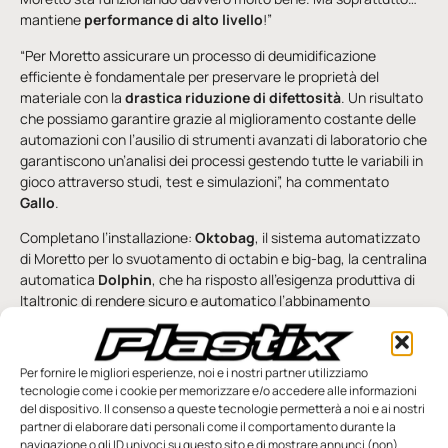
mantiene
performance di alto livello
!”
“Per Moretto assicurare un processo di deumidificazione
efficiente è fondamentale per preservare le proprietà del
materiale con la
drastica riduzione di difettosità
. Un risultato
che possiamo garantire grazie al miglioramento costante delle
automazioni con l’ausilio di strumenti avanzati di laboratorio che
garantiscono un’analisi dei processi gestendo tutte le variabili in
gioco attraverso studi, test e simulazioni”, ha commentato
Gallo
.
Completano l’installazione:
Oktobag
, il sistema automatizzato
di Moretto per lo svuotamento di octabin e big-bag, la centralina
automatica
Dolphin
, che ha risposto all’esigenza produttiva di
Italtronic di rendere sicuro e automatico l’abbinamento
materiale-macchina, e i
granulatori
per il recupero delle
materozze e di qualche pezzo difettoso a fianco macchina.
Materiale
che, dopo la granulazione, viene
reimmesso (in
Per fornire le migliori esperienze, noi e i nostri partner utilizziamo
percentuale) nel processo produttivo
considerando le
tecnologie come i cookie per memorizzare e/o accedere alle informazioni
normative vigenti.
del dispositivo. Il consenso a queste tecnologie permetterà a noi e ai nostri
partner di elaborare dati personali come il comportamento durante la
Dalla completa automazione del granulo plastico
navigazione o gli ID univoci su questo sito e di mostrare annunci (non)