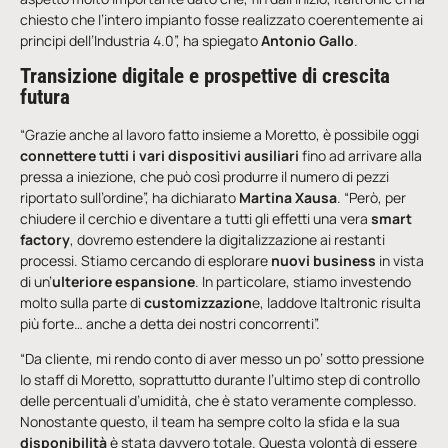
chiesto che l’intero impianto fosse realizzato coerentemente ai
principi dell’Industria 4.0”, ha spiegato
Antonio Gallo
.
Transizione digitale e prospettive di crescita
futura
“Grazie anche al lavoro fatto insieme a Moretto, è possibile oggi
connettere tutti i vari dispositivi ausiliari
fino ad arrivare alla
pressa a iniezione, che può così produrre il numero di pezzi
riportato sull’ordine”, ha dichiarato
Martina Xausa
. “Però, per
chiudere il cerchio e diventare a tutti gli effetti una vera
smart
factory
, dovremo estendere la digitalizzazione ai restanti
processi. Stiamo cercando di esplorare
nuovi business
in vista
di un’
ulteriore espansione
. In particolare, stiamo investendo
molto sulla parte di
customizzazion
e, laddove Italtronic risulta
più forte… anche a detta dei nostri concorrenti”.
“Da cliente, mi rendo conto di aver messo un po’ sotto pressione
lo staff di Moretto, soprattutto durante l’ultimo step di controllo
delle percentuali d’umidità, che è stato veramente complesso.
Nonostante questo, il team ha sempre colto la sfida e la sua
disponibilità
è stata davvero totale. Questa volontà di essere