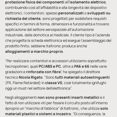
protezione fisica dei componenti
all’
isolamento elettrico
,
contribuendo così all’affidabilità e alla longevità dei dispositivi
elettronici. I contenitori, spesso
personalizzati
o
sviluppati su
richiesta del cliente
, sono progettati per soddisfare requisiti
specifici in termini di forma, dimensioni e funzionalità e trovano
applicazione dal settore aerospaziale all’automazione
industriale, dalla domotica al medicale. Il cliente tipo è l’azienda
che progetta la scheda elettronica ed esegue l’assemblaggio del
prodotto finito, sebbene Italtronic produca anche
alloggiamenti a marchio proprio
.
“Per realizzare contenitori e accessori utilizziamo soprattutto
tecnopolimeri, quali
PC/ABS e PC
, oltre a
PA6 e 66
nelle varie
gradazioni e
rinforzate con fibre
”, ha spiegato il direttore
tecnico
Nicola Rigato
. “Sono
tutti materiali autoestinguenti
(FR, Flame Retarded) in
classe V0
, cioè totalmente ignifughi:
oggi un must nel settore dell’elettronica”.
Negli alloggiamenti
non sono presenti inserti metallici
e il
fatto di non utilizzare viti per fissare il circuito posto all’interno
èproprio un “marchio di fabbrica” di Italtronic, che utilizza
solo
materiali plastici e sistemi a incastro
. “Di conseguenza, la