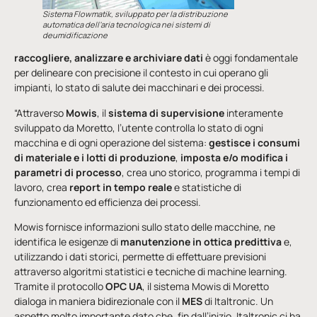
Sistema Flowmatik, sviluppato per la distribuzione
automatica dell’aria tecnologica nei sistemi di
deumidificazione
raccogliere, analizzare e archiviare dati
è oggi fondamentale
per delineare con precisione il contesto in cui operano gli
impianti, lo stato di salute dei macchinari e dei processi.
“Attraverso
Mowis
, il
sistema di supervisione
interamente
sviluppato da Moretto, l’utente controlla lo stato di ogni
macchina e di ogni operazione del sistema:
gestisce i consumi
di materiale e i lotti di produzione
,
imposta e/o modifica i
parametri di processo
, crea uno storico, programma i tempi di
lavoro, crea
report in tempo reale
e statistiche di
funzionamento ed efficienza dei processi.
Mowis fornisce informazioni sullo stato delle macchine, ne
identifica le esigenze di
manutenzione in ottica predittiva
e,
utilizzando i dati storici, permette di effettuare previsioni
attraverso algoritmi statistici e tecniche di machine learning.
Tramite il protocollo
OPC UA
, il sistema Mowis di Moretto
dialoga in maniera bidirezionale con il
MES
di Italtronic. Un
aspetto molto importante dato che, fin dall’inizio, Italtronic ci ha