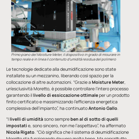
Primo piano del Moisture Meter, il dispositivo in grado di misurare in
tempo reale e in linea il contenuto d’umidità residua del polimero
Le tecnologie dedicate alla deumidificazione sono state
installate su un mezzanino, liberando così spazio per la
collocazione di altre automazioni. “Grazie a
Moisture Meter
,
un’esclusività Moretto, è possibile controllare l’intero processo
garantendo il
livello di essiccazione ottimale
per un prodotto
finito certificato e massimizzando l’efficienza energetica
complessiva dell’impianto”, ha continuato
Antonio Gallo
.
“I
livelli di umidità
sono sempre
ben al di sotto di quelli
impostati
e, sono sincero, non me l’aspettavo”, ha affermato
Nicola Rigato
. “Ciò significa che il sistema di deumidificazione
Moretto sta funzionando davvero molto bene. Ma soprattutto…