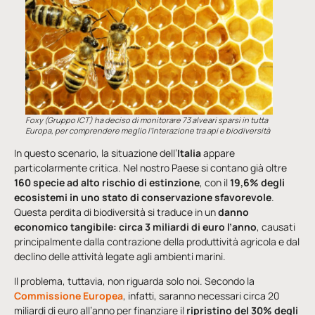
Foxy (Gruppo ICT) ha deciso di monitorare 73 alveari sparsi in tutta
Europa, per comprendere meglio l’interazione tra api e biodiversità
In questo scenario, la situazione dell’
Italia
appare
particolarmente critica. Nel nostro Paese si contano già oltre
160 specie ad alto rischio di estinzione
, con il
19,6% degli
ecosistemi in uno stato di conservazione sfavorevole
.
Questa perdita di biodiversità si traduce in un
danno
economico tangibile: circa 3 miliardi di euro l’anno
, causati
principalmente dalla contrazione della produttività agricola e dal
declino delle attività legate agli ambienti marini.
Il problema, tuttavia, non riguarda solo noi. Secondo la
Commissione Europea
, infatti, saranno necessari circa 20
miliardi di euro all’anno per finanziare il
ripristino del 30% degli