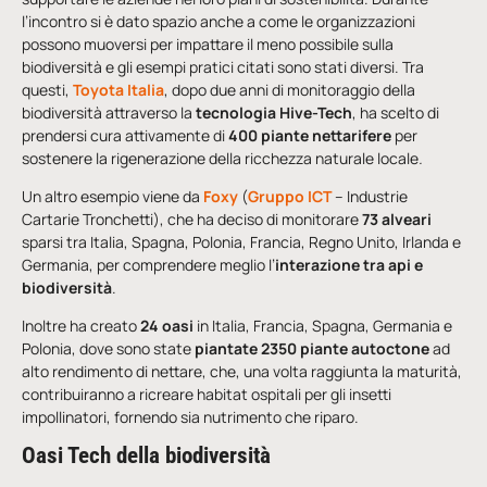
l’incontro si è dato spazio anche a come le organizzazioni
possono muoversi per impattare il meno possibile sulla
biodiversità e gli esempi pratici citati sono stati diversi. Tra
questi,
Toyota Italia
, dopo due anni di monitoraggio della
biodiversità attraverso la
tecnologia Hive-Tech
, ha scelto di
prendersi cura attivamente di
400 piante nettarifere
per
sostenere la rigenerazione della ricchezza naturale locale
.
Un altro esempio viene da
Foxy
(
Gruppo ICT
– Industrie
Cartarie Tronchetti), che ha deciso di monitorare
73 alveari
sparsi tra Italia, Spagna, Polonia, Francia, Regno Unito, Irlanda e
Germania, per comprendere meglio l’
interazione tra api e
biodiversità
.
Inoltre ha creato
24 oasi
in Italia, Francia, Spagna, Germania e
Polonia, dove sono state
piantate 2350 piante autoctone
ad
alto rendimento di nettare, che, una volta raggiunta la maturità,
contribuiranno a ricreare habitat ospitali per gli insetti
impollinatori, fornendo sia nutrimento che riparo.
Oasi Tech della biodiversità