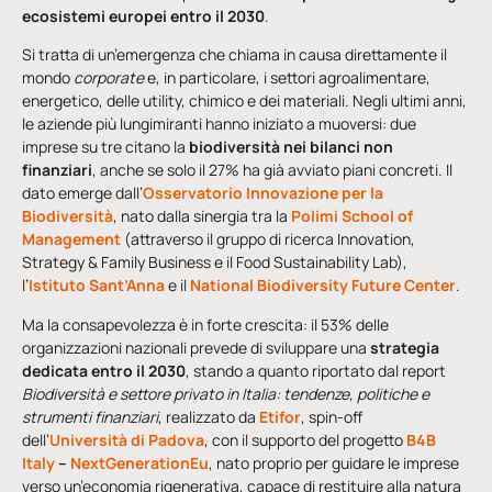
ecosistemi europei entro il 2030
.
Si tratta di un’emergenza che chiama in causa direttamente il
mondo
corporate
e, in particolare, i settori agroalimentare,
energetico, delle utility, chimico e dei materiali. Negli ultimi anni,
le aziende più lungimiranti hanno iniziato a muoversi: due
imprese su tre citano la
biodiversità nei bilanci non
finanziari
, anche se solo il 27% ha già avviato piani concreti. Il
dato emerge dall’
Osservatorio Innovazione per la
Biodiversità
, nato dalla sinergia tra la
Polimi School of
Management
(attraverso il gruppo di ricerca Innovation,
Strategy & Family Business e il Food Sustainability Lab),
l’
Istituto Sant’Anna
e il
National Biodiversity Future Center
.
Ma la consapevolezza è in forte crescita: il 53% delle
organizzazioni nazionali prevede di sviluppare una
strategia
dedicata entro il 2030
, stando a quanto riportato dal report
Biodiversità e settore privato in Italia: tendenze, politiche e
strumenti finanziari
, realizzato da
Etifor
, spin-off
dell’
Università di Padova
, con il supporto del progetto
B4B
Italy
–
NextGenerationEu
, nato proprio per guidare le imprese
verso un’economia rigenerativa, capace di restituire alla natura