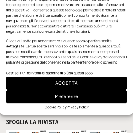
ISTITUTO SANT’ANNA
MONITORAGGIO ALVEARI
tecnologie come i cookie per memorizzare e/o accedere alle informazioni
del dispositivo. Il consenso a queste tecnologie permetterà a noi e ai nostri
NADIA ANZANI
NATIONAL BIODIVERSITY FUTURE CENTER
partner di elaborare dati personali come il comportamento durante la
NATURE RISK
NEXTGENERATIONEU
navigazione o gli ID univoci su questo sito e di mostrare annunci (non)
OASI TECH DELLA BIODIVERSITÀ
personalizzati. Non acconsentire o ritirare il consenso può influire
negativamente su alcune caratteristiche e funzioni.
OSSERVATORIO INNOVAZIONE PER LA BIODIVERSITÀ
PLASTIX
POLIMI SCHOOL OF MANAGEMENT
REUTERS
Clicca qui sotto per acconsentire a quanto sopra o per fare scelte
dettagliate. Le tue scelte saranno applicate solamente a questo sito. È
RIFORESTAZIONE
SPECIE A RISCHIO
possibile modificare le impostazioni in qualsiasi momento, compreso il
TECNOLOGIA HIVE-TECH
TOYOTA ITALIA
ritiro del consenso, utilizzando i pulsanti della Cookie Policy o cliccando sul
pulsante di gestione del consenso nella parte inferiore dello schermo.
UNIVERSITÀ DI PADOVA
VIRGINIA CASTELLUCCI
WOMEN IN PLASTICS ITALY
Gestisci 1771 fornitori
Per saperne di più su questi scopi
WORLD RESOURCES INSTITUTE
ACCETTA
Preferenze
Cookie Policy
Privacy Policy
SFOGLIA LA RIVISTA