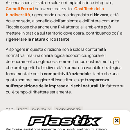
Azienda specializzata in soluzioni impiantistiche integrate,
Comoli Ferrari
ha invece realizzato l’
Oasi Tech della
biodiversità
, rigenerando un’area degradata di
Novara
, città
dove ha sede, a beneficio dell’ambiente e dell’intera comunità.
Piccole cose che anche una PMI attenta all’ambiente può
mettere in pratica sul territorio dove opera, contribuendo così a
rigenerare la natura circostante
.
A spingere in questa direzione non è solo la conformità
normativa, ma una chiara logica economica: ignorare il
deterioramento degli ecosistemi nel tempo costerà molto più
che proteggerli. La biodiversità è ormai una variabile strategica
fondamentale per la
competitività aziendale
, tanto che una
quota sempre maggiore di investitori esige
trasparenza
sull’esposizione delle imprese ai rischi natural
i. Un fattore su
cui è tempo di riflettere seriamente.
TAG:
3BEE
B4B ITALY
BIODIVERSITÀ
COMMISSIONE EUROPEA
COMOLI FERRARI
ECOSISTEMI
ETIFOR
FOXY
GRUPPO ICT
INSETTI IMPOLLINATORI
Per fornire le migliori esperienze, noi e i nostri partner utilizziamo