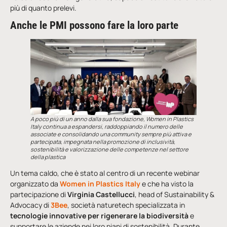
più di quanto prelevi.
Anche le PMI possono fare la loro parte
A poco più di un anno dalla sua fondazione, Women in Plastics
Italy continua a espandersi, raddoppiando il numero delle
associate e consolidando una community sempre più attiva e
partecipata, impegnata nella promozione di inclusività,
sostenibilità e valorizzazione delle competenze nel settore
della plastica
Un tema caldo, che è stato al centro di un recente webinar
organizzato da
Women in Plastics Italy
e che ha visto la
partecipazione di
Virginia Castellucci
, head of Sustainability &
Advocacy di
3Bee
, società naturetech specializzata in
tecnologie innovative per rigenerare la biodiversità
e
supportare le aziende nei loro piani di sostenibilità. Durante