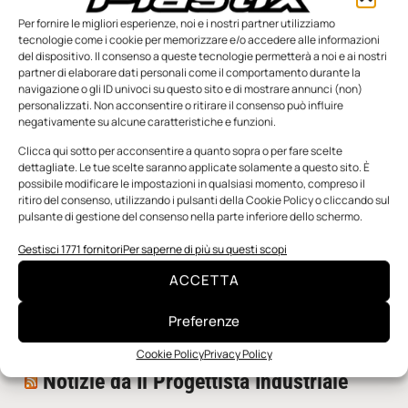
Per fornire le migliori esperienze, noi e i nostri partner utilizziamo
tecnologie come i cookie per memorizzare e/o accedere alle informazioni
del dispositivo. Il consenso a queste tecnologie permetterà a noi e ai nostri
partner di elaborare dati personali come il comportamento durante la
navigazione o gli ID univoci su questo sito e di mostrare annunci (non)
personalizzati. Non acconsentire o ritirare il consenso può influire
negativamente su alcune caratteristiche e funzioni.
n.5 - Giugno 2026
n.4 - Maggio 2026
n.3 - Aprile 2026
Edicola Web
Clicca qui sotto per acconsentire a quanto sopra o per fare scelte
dettagliate. Le tue scelte saranno applicate solamente a questo sito. È
possibile modificare le impostazioni in qualsiasi momento, compreso il
ritiro del consenso, utilizzando i pulsanti della Cookie Policy o cliccando sul
Notizie da Meccanicanews
pulsante di gestione del consenso nella parte inferiore dello schermo.
I nanonastri di grafene come potenziali sensori per i
Gestisci 1771 fornitori
Per saperne di più su questi scopi
reattori a fusione
ACCETTA
Una nuova mano robotica passa da una pinza all’altra
con un singolo motore
Preferenze
O-Ring, tecnica e applicazioni
Cookie Policy
Privacy Policy
Notizie da Il Progettista Industriale