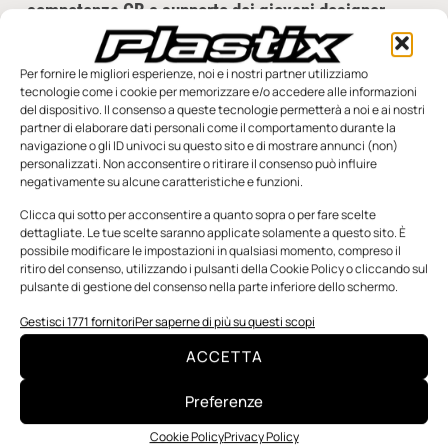
competenza CB a supporto dei giovani designer
L’incontro tra mondo produttivo e cultura del progetto è uno
dei motori più efficaci per innovare nel settore delle materie
Per fornire le migliori esperienze, noi e i nostri partner utilizziamo
plastiche. È in questa direzione
tecnologie come i cookie per memorizzare e/o accedere alle informazioni
del dispositivo. Il consenso a queste tecnologie permetterà a noi e ai nostri
Redazione
19 Febbraio 2026
partner di elaborare dati personali come il comportamento durante la
navigazione o gli ID univoci su questo sito e di mostrare annunci (non)
personalizzati. Non acconsentire o ritirare il consenso può influire
negativamente su alcune caratteristiche e funzioni.
Clicca qui sotto per acconsentire a quanto sopra o per fare scelte
dettagliate. Le tue scelte saranno applicate solamente a questo sito. È
possibile modificare le impostazioni in qualsiasi momento, compreso il
ritiro del consenso, utilizzando i pulsanti della Cookie Policy o cliccando sul
pulsante di gestione del consenso nella parte inferiore dello schermo.
Gestisci 1771 fornitori
Per saperne di più su questi scopi
ACCETTA
Preferenze
Cookie Policy
Privacy Policy