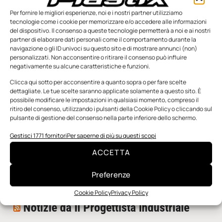
Per fornire le migliori esperienze, noi e i nostri partner utilizziamo
tecnologie come i cookie per memorizzare e/o accedere alle informazioni
del dispositivo. Il consenso a queste tecnologie permetterà a noi e ai nostri
partner di elaborare dati personali come il comportamento durante la
navigazione o gli ID univoci su questo sito e di mostrare annunci (non)
personalizzati. Non acconsentire o ritirare il consenso può influire
negativamente su alcune caratteristiche e funzioni.
n.5 - Giugno 2026
n.4 - Maggio 2026
n.3 - Aprile 2026
Edicola Web
Clicca qui sotto per acconsentire a quanto sopra o per fare scelte
dettagliate. Le tue scelte saranno applicate solamente a questo sito. È
possibile modificare le impostazioni in qualsiasi momento, compreso il
ritiro del consenso, utilizzando i pulsanti della Cookie Policy o cliccando sul
Notizie da Meccanicanews
pulsante di gestione del consenso nella parte inferiore dello schermo.
I nanonastri di grafene come potenziali sensori per i
Gestisci 1771 fornitori
Per saperne di più su questi scopi
reattori a fusione
ACCETTA
Una nuova mano robotica passa da una pinza all’altra
con un singolo motore
Preferenze
O-Ring, tecnica e applicazioni
Cookie Policy
Privacy Policy
Notizie da Il Progettista Industriale