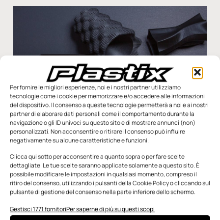
Per fornire le migliori esperienze, noi e i nostri partner utilizziamo
tecnologie come i cookie per memorizzare e/o accedere alle informazioni
del dispositivo. Il consenso a queste tecnologie permetterà a noi e ai nostri
partner di elaborare dati personali come il comportamento durante la
navigazione o gli ID univoci su questo sito e di mostrare annunci (non)
personalizzati. Non acconsentire o ritirare il consenso può influire
negativamente su alcune caratteristiche e funzioni.
Clicca qui sotto per acconsentire a quanto sopra o per fare scelte
contenuto sponsorizzato
dettagliate. Le tue scelte saranno applicate solamente a questo sito. È
Grafe vede nero… perfettamente nero!
possibile modificare le impostazioni in qualsiasi momento, compreso il
ritiro del consenso, utilizzando i pulsanti della Cookie Policy o cliccando sul
Lo specialista dei masterbatch offre la colorazione ideale per
pulsante di gestione del consenso nella parte inferiore dello schermo.
ogni materiale plastico Impiegato per beni di consumo,
cosmetici, articoli di lusso o prodotti industriali, il
Gestisci 1771 fornitori
Per saperne di più su questi scopi