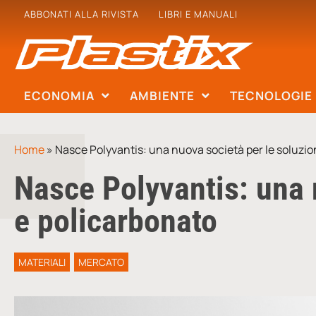
ABBONATI ALLA RIVISTA
LIBRI E MANUALI
ECONOMIA
AMBIENTE
TECNOLOGIE
Home
»
Nasce Polyvantis: una nuova società per le soluzio
Nasce Polyvantis: una 
e policarbonato
MATERIALI
MERCATO