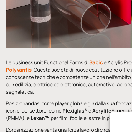
Le business unit Functional Forms di
Sabic
e Acrylic Pr
Polyvantis
. Questa società di nuova costituzione offre 
conoscenze tecniche e competenze uniche nell’ambito delle 
cui: edilizia, elettrico ed elettronico, automotive, aeron
segnaletica.
Posizionandosi come player globale già dalla sua fondaz
iconici del settore, come
Plexiglas®
e
Acrylite®
, per c
(PMMA), e
Lexan™
per film, foglie e lastre in policarbon
L’organizzazione vanta una forza lavoro di circa