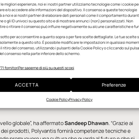
e le migliori esperienze, noi e i nostri partner utilizziamo tecnologie come i cookie pe
e e/o accedere alle informazioni del dispositivo. Il consenso a queste tecnologie
 a noi e ai nostri partner di elaborare dati personali come il comportamento durant
e o gli ID univoci su questo sito e di mostrare annunci (non) personalizzati. Non
re o ritirare il consenso può influire negativamente su alcune caratteristiche e fun
 sotto per acconsentire a quanto sopra o per fare scelte dettagliate. Le tue scelte
solamente a questo sito. È possibile modificare le impostazioni in qualsiasi momen
l ritiro del consenso, utilizzando i pulsanti della Cookie Policy o cliccando sul puls
el consenso nella parte inferiore dello schermo.
71 fornitori
Per saperne di più su questi scopi
ACCETTA
Preferenze
Cookie Policy
Privacy Policy
inistratore delegato di Polyvantis, Sandeep Dhawan
ivello globale”, ha affermato
Sandeep Dhawan
. “Grazie ai
o dei prodotti, Polyvantis fornirà competenze tecniche e
ende promuovere una cultura che guarda al futuro e che si