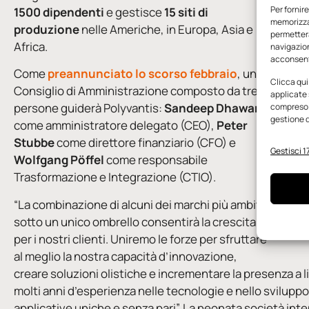
Per fornir
1500 dipendenti
e gestisce
15 siti di
memorizzar
produzione
nelle Americhe, in Europa, Asia e
permetterà
Africa.
navigazion
acconsenti
Come
preannunciato lo scorso
febbraio
, un
Clicca qui
Consiglio di Amministrazione composto da tre
applicate 
persone guiderà Polyvantis:
Sandeep Dhawan
compreso i
gestione d
come amministratore delegato (CEO),
Peter
Stubbe
come direttore finanziario (CFO) e
Gestisci 17
Wolfgang Pöffel
come responsabile
Trasformazione e Integrazione (CTIO).
“La combinazione di alcuni dei marchi più ambiti
sotto un unico ombrello consentirà la crescita
L’amm
per i nostri clienti. Uniremo le forze per sfruttare
al meglio la nostra capacità d’innovazione,
creare soluzioni olistiche e incrementare la presenza a l
molti anni d’esperienza nelle tecnologie e nello svilupp
applicative uniche e senza pari”. La neonata società int