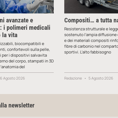
ni avanzate e
Compositi… a tutta n
: i polimeri medicali
Resistenza strutturale e leg
 la vita
sostenuto l’ampia diffusione 
e dei materiali compositi rinf
ilizzabili, biocompatibili e
fibre di carbonio nel comparto 
ti, confortevoli sulla pelle,
sportivi. L’alto fabbisogno
 per i dispositivi salvavita
nterno del corpo, stampati in 3D
 l’anatomia del
6 Agosto 2026
Redazione
5 Agosto 2026
alla newsletter