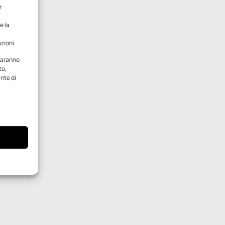
r
e la
zioni.
 saranno
to,
ante di