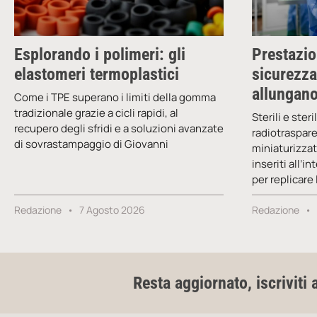
Esplorando i polimeri: gli
Prestazio
elastomeri termoplastici
sicurezza
allungano
Come i TPE superano i limiti della gomma
tradizionale grazie a cicli rapidi, al
Sterili e ster
recupero degli sfridi e a soluzioni avanzate
radiotrasparen
di sovrastampaggio di Giovanni
miniaturizzati
inseriti all’i
per replicare
Redazione
7 Agosto 2026
Redazione
Resta aggiornato, iscriviti 