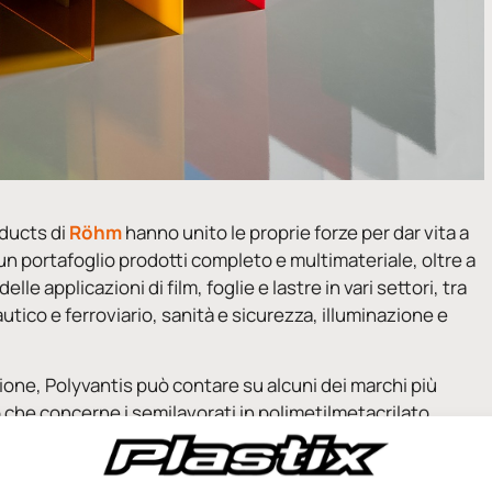
oducts di
Röhm
hanno unito le proprie forze per dar vita a
un portafoglio prodotti completo e multimateriale, oltre a
applicazioni di film, foglie e lastre in vari settori, tra
autico e ferroviario, sanità e sicurezza, illuminazione e
ione, Polyvantis può contare su alcuni dei marchi più
iò che concerne i semilavorati in polimetilmetacrilato
ato (PC).