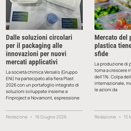
Dalle soluzioni circolari
Mercato del 
per il packaging alle
plastica tiene
innovazioni per nuovi
sfide
mercati applicativi
La produzione di p
torna a crescere ma
La società chimica Versalis (Gruppo
dell’1%. Colpa de
ENI) ha partecipato alla fiera Plast
internazionale, m
2026 con un portafoglio integrato di
le azioni da
soluzioni sviluppate insieme a
Finproject e Novamont, espressione
Redazione
16 Giugno 2026
Redazione
15 