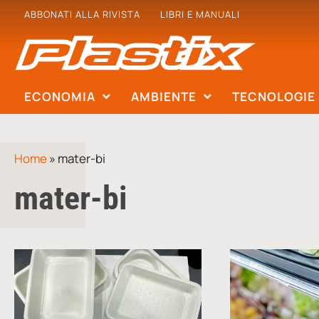
ABBONATI ALLA RIVISTA
LIBRI E MANUALI
ECONOMIA
AMBIENTE
TECNOLOGIE
Home
»
mater-bi
mater-bi