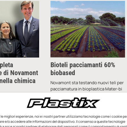
pleta
Bioteli pacciamanti 60%
ne di Novamont
biobased
 nella chimica
Novamont sta testando nuovi teli per
pacciamatura in bioplastica Mater-bi
con contenuto rinnovabile del 60%.
e, Versalis, società
Una volta esaurita la funzionalità
à azionista di
d’uso, i teli possono essere
 quota del 36%, e
e le migliori esperienze, noi e i nostri partner utilizziamo tecnologie come i cookie pe
controllata da
e e/o accedere alle informazioni del dispositivo. Il consenso a queste tecnologie
 a noi e ai nostri partner di elaborare dati personali come il comportamento durant