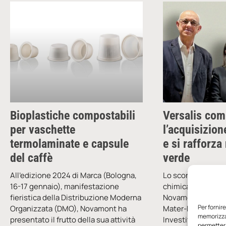
Bioplastiche compostabili
Versalis com
per vaschette
l’acquisizio
termolaminate e capsule
e si rafforza
del caffè
verde
All’edizione 2024 di Marca (Bologna,
Lo scorso 28 april
16-17 gennaio), manifestazione
chimica di ENI e gi
fieristica della Distribuzione Moderna
Novamont per una
Per fornir
Organizzata (DMO), Novamont ha
Mater-Bi, società 
memorizzar
presentato il frutto della sua attività
Investitori
permetterà