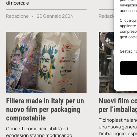
di ricerca e
navigazion
acconsenti
Redazione
26 Gennaio 2024
Redazione
2 M
Clicca qui
applicate 
compreso i
gestione d
Gestisci 17
Filiera made in Italy per un
Nuovi film c
nuovo film per packaging
per l’imballa
compostabile
Ticinoplast ha la
una nuova generaz
Concetti come riciclabilità ed
l’imballaggio, es
ecodesign stanno modificando