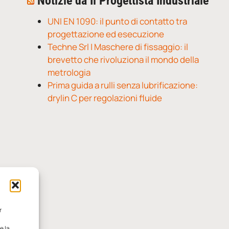
Notizie da Il Progettista Industriale
UNI EN 1090: il punto di contatto tra
progettazione ed esecuzione
Techne Srl | Maschere di fissaggio: il
brevetto che rivoluziona il mondo della
metrologia
Prima guida a rulli senza lubrificazione:
drylin C per regolazioni fluide
r
e la