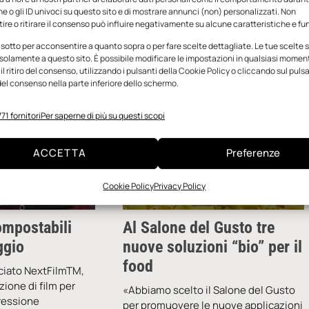
e o gli ID univoci su questo sito e di mostrare annunci (non) personalizzati. Non
re o ritirare il consenso può influire negativamente su alcune caratteristiche e fun
aggio 2023
redazione
30 Maggio 2021
 sotto per acconsentire a quanto sopra o per fare scelte dettagliate. Le tue scelte
solamente a questo sito. È possibile modificare le impostazioni in qualsiasi momen
l ritiro del consenso, utilizzando i pulsanti della Cookie Policy o cliccando sul puls
el consenso nella parte inferiore dello schermo.
71 fornitori
Per saperne di più su questi scopi
ACCETTA
Preferenze
Cookie Policy
Privacy Policy
ompostabili
Al Salone del Gusto tre
ggio
nuove soluzioni “bio” per il
food
nciato NextFilmTM,
ione di film per
«Abbiamo scelto il Salone del Gusto
pressione
per promuovere le nuove applicazioni