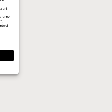
zioni.
 saranno
to,
ante di