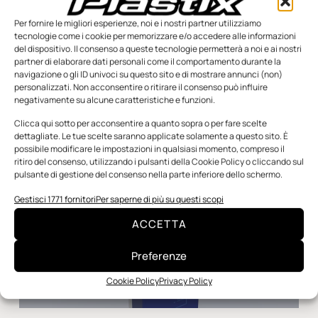
Dimostrando l’importanza delle sinergie tra aziende diverse
del settore della trasformazione di materie plastiche, Giurgola
Per fornire le migliori esperienze, noi e i nostri partner utilizziamo
Stampi ha concluso il 2023 prendendo parte a un importante
tecnologie come i cookie per memorizzare e/o accedere alle informazioni
del dispositivo. Il consenso a queste tecnologie permetterà a noi e ai nostri
partner di elaborare dati personali come il comportamento durante la
Redazione
7 Febbraio 2024
navigazione o gli ID univoci su questo sito e di mostrare annunci (non)
personalizzati. Non acconsentire o ritirare il consenso può influire
negativamente su alcune caratteristiche e funzioni.
Clicca qui sotto per acconsentire a quanto sopra o per fare scelte
dettagliate. Le tue scelte saranno applicate solamente a questo sito. È
possibile modificare le impostazioni in qualsiasi momento, compreso il
ritiro del consenso, utilizzando i pulsanti della Cookie Policy o cliccando sul
pulsante di gestione del consenso nella parte inferiore dello schermo.
Gestisci 1771 fornitori
Per saperne di più su questi scopi
ACCETTA
Preferenze
Cookie Policy
Privacy Policy