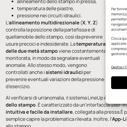
allineamento dello stampo in pressa,
temperatura delle piastre,
Per fornir
memorizzar
pressione nei circuiti idraulici.
permetterà
L’
allineamento multidirezionale
(
X
,
Y
,
Z
)
navigazion
controlla la posizione della partefissa e di
acconsenti
quellamobile dello stampo, così da prevenire
Clicca qui
usure precoci e indesiderate. La
temperatura
applicate 
compreso i
delle due metà stampo
viene costantemente
gestione d
monitorata, in modo da segnalare eventuali
anomalie. Allo stesso modo, vengono
Gestisci 17
controllati anche i
sistemi idraulici
per
Il siste
prevenire eventuali variazioni della pressione
eventuali
d’esercizio.
Al verificarsi di un’anomalia, il sistema LineUp è in grado 
dello stampo
. È caratterizzato da un’interfaccia user-
intuitiva e facile da installare
, collegata alla pressa.È
semplice capire la problematica rilevata. Inoltre, l’
App-L
allo stampo.