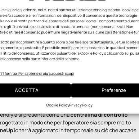
e le migliori esperienze, noi e i nostri partner utilizziamo tecnologie come i cookie pe
e e/o accedere alle informazioni del dispositivo. Il consenso a queste tecnologie
 a noi e ai nostri partner di elaborare dati personali come il comportamento durant
e o gli ID univoci su questo sito e di mostrare annunci (non) personalizzati. Non
re o ritirare il consenso può influire negativamente su alcune caratteristiche e fun
 sotto per acconsentire a quanto sopra o per fare scelte dettagliate. Le tue scelte
solamente a questo sito. È possibile modificare le impostazioni in qualsiasi momen
l ritiro del consenso, utilizzando i pulsanti della Cookie Policy o cliccando sul puls
el consenso nella parte inferiore dello schermo.
71 fornitori
Per saperne di più su questi scopi
ma LineUp evitai fermi macchina segnalando e prevenendo
 anomalie durante i cicli di chiusura stampo
ACCETTA
Preferenze
Cookie Policy
Privacy Policy
di
fermare la produzione evitando il danneggiamento
friendly e si presenta come una
centralina di controllo
 progettato in modo che per l’operatore sia sempre molto
ineUp
lo terrà aggiornato in tempo reale su ciò che accade