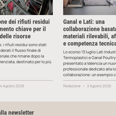
ne dei rifiuti residui
Ganal e Lati: una
ento chiave per il
collaborazione basat
delle risorse
materiali rilevabili, af
e competenza tecnic
, i rifiuti residui sono stati
erati il flusso finale di
Lo scorso 13 luglio Lati Indust
teriale che rimane dopo la
Termoplastici e Ganal Poultr
erenziata, destinato per lo più
presentato a Valencia un nuo
professionale dedicato alla l
collaborazione: un esempio 
4 Agosto 2026
Redazione
3 Agosto 2026
alla newsletter