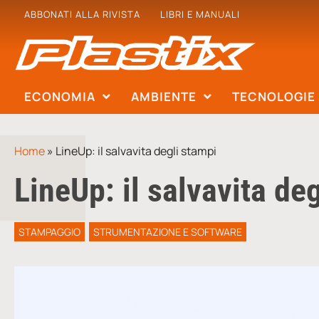
ABBONATI ALLA RIVISTA
LIBRI E MANUALI
ECONOMIA
AMBIENTE
TECNOLOGIE
Home
»
LineUp: il salvavita degli stampi
LineUp: il salvavita de
STAMPAGGIO
STRUMENTAZIONE E SOFTWARE