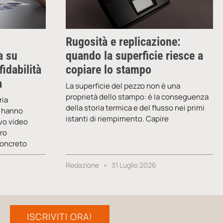
Rugosità e replicazione:
a su
quando la superficie riesce a
fidabilità
copiare lo stampo
a
La superficie del pezzo non è una
proprietà dello stampo: è la conseguenza
ria
della storia termica e del flusso nei primi
y hanno
istanti di riempimento. Capire
vo video
oro
concreto
Redazione
31 Luglio 2026
ISCRIVITI ORA!