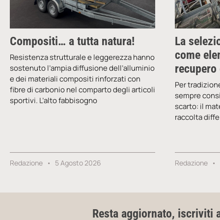
Compositi… a tutta natura!
La selezio
come elem
Resistenza strutturale e leggerezza hanno
recupero 
sostenuto l’ampia diffusione dell’alluminio
e dei materiali compositi rinforzati con
Per tradizione
fibre di carbonio nel comparto degli articoli
sempre consid
sportivi. L’alto fabbisogno
scarto: il ma
raccolta diff
Redazione
5 Agosto 2026
Redazione
Resta aggiornato, iscriviti 