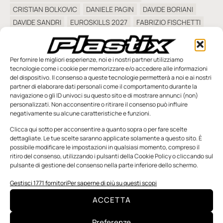
CRISTIAN BOLKOVIC
DANIELE PAGIN
DAVIDE BORIANI
DAVIDE SANDRI
EUROSKILLS 2027
FABRIZIO FISCHETTI
FANUC
FANUC ACADEMY
FANUC EDUCATION
FANUC ITALIA
FONDAZIONE UCIMU
FORMAZIONE
Per fornire le migliori esperienze, noi e i nostri partner utilizziamo
GABRIELE TELL
GIORGIA CALLIGARIS
GIORGIA FEURRA
tecnologie come i cookie per memorizzare e/o accedere alle informazioni
IIS MARZOTTO-LUZZATTI
INGEGNERIA ITALIA
del dispositivo. Il consenso a queste tecnologie permetterà a noi e ai nostri
partner di elaborare dati personali come il comportamento durante la
IPSIAS DI MARZIO-MICHETTI
navigazione o gli ID univoci su questo sito e di mostrare annunci (non)
ISIS BRIGNOLI-EINAUDI-MARCONI
personalizzati. Non acconsentire o ritirare il consenso può influire
ISIS DELLA BASSA FRIULANA
negativamente su alcune caratteristiche e funzioni.
ITS LOMBARDIA MECCATRONICA ACADEMY
Clicca qui sotto per acconsentire a quanto sopra o per fare scelte
LIBERA UNIVERSITÀ DI BOLZANO
LORENZO DEL BIONDO
dettagliate. Le tue scelte saranno applicate solamente a questo sito. È
possibile modificare le impostazioni in qualsiasi momento, compreso il
LORENZO FRIGHETTO
LORIS SOLLAZZO
ritiro del consenso, utilizzando i pulsanti della Cookie Policy o cliccando sul
MADE COMPETENCE CENTER I4.0
MARCELLO MADELLA
pulsante di gestione del consenso nella parte inferiore dello schermo.
MATTEO CEDRATO
MATTEO NARDO
MIRKO CAZZANIGA
Gestisci 1771 fornitori
Per saperne di più su questi scopi
MOBILITA ITS ACADEMY
OLIMPIADI FANUC 2026
ACCETTA
PIETRO CIUFFREDA
POLITECNICO DI MILANO
SALESIANI CNOS-FAP ETS
SANOMA
SIRI
Preferenze