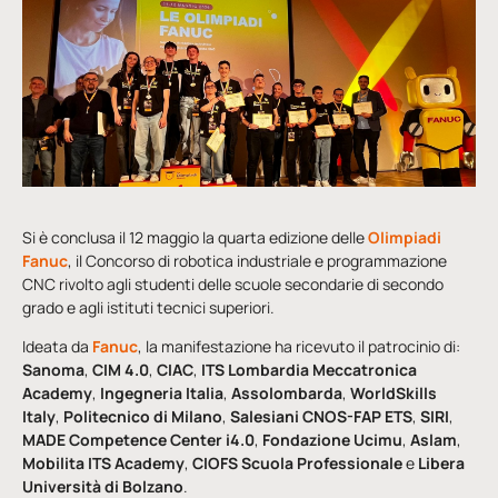
Si è conclusa il 12 maggio la quarta edizione delle
Olimpiadi
Fanuc
, il Concorso di robotica industriale e programmazione
CNC rivolto agli studenti delle scuole secondarie di secondo
grado e agli istituti tecnici superiori.
Ideata da
Fanuc
, la manifestazione ha ricevuto il patrocinio di:
Sanoma
,
CIM 4.0
,
CIAC
,
ITS Lombardia Meccatronica
Academy
,
Ingegneria Italia
,
Assolombarda
,
WorldSkills
Italy
,
Politecnico di Milano
,
Salesiani CNOS-FAP ETS
,
SIRI
,
MADE Competence Center i4.0
,
Fondazione Ucimu
,
Aslam
,
Mobilita ITS Academy
,
CIOFS Scuola Professionale
e
Libera
Università di Bolzano
.