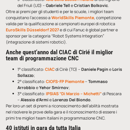
del Friuli (UD) –
Gabriele Tell
e
Cristian Bolkovic
.
Oltre ai premi per gli studenti e per le scuole, i migliori team
conquistano l’accesso a
WorldSkills Piemonte
, competizione
valida per la qualificazione ai campionati europei di robotica
EuroSkills Düsseldorf 2027
e di cui Fanuc è global partner e
sponsor per la categoria “Robot Systems Integration”
(integrazione di sistemi robotici).
Anche quest’anno dal CIAC di Cirié il miglior
team di programmazione CNC
1° classificato:
CIAC
di Ciriè (TO) –
Daniele Pagin
e
Loris
Sollazzo
;
2° classificato:
CIOFS-FP Piemonte
–
Tommaso
Arrobbio
e
Yehor Smirnov
;
3° classificato:
IPSIAS “Di Marzio – Michetti”
di Pescara
–
Alessio d’Armi
e
Lorenzo Del Biondo
.
Per loro un set di premi a riconoscimento dell’abilità mostrata
nel risolvere le prove della gara e il riconoscimento di essere i
primi tre migliori team italiani in programmazione CNC.
40 istituti in gara da tutta Italia