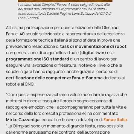
I vincitori delle Olimpiadi Fanuc. A salire sul gradino più alto
del podio del Concorso di Programmazione CNC è stato il
team costituito da Daniele Pagin e Loris Sollazzo del CIAC di
Ciriè (Torino)
Altissima partecipazione per questa edizione delle Olimpiadi
Fanuc. 40 scuole selezionate a rappresentanza dell’eccellenza
della formazione tecnica italiana si sono sfidate in prove che
prevedevano l’esecuzione di
task di movimentazione di robot
con generazione di un gemello virtuale (
digital twin
) e la
programmazione ISO standard
di un centro di lavoro per
eseguire una lavorazione di fresatura. Notevole il livello che le
scuole in gara hanno raggiunto, anche grazie al percorso di
certificazione delle competenze Fanuc-Sanoma
dedicato ai
robot e ai CNC.
“Con questa esperienza abbiamo voluto ricordare ai ragazzi che
mettersi in gioco e inseguire il proprio sogno consente di
raccogliere emozioni che li accompagneranno per tutta la vita e
nel corso della loro crescita professionale”, ha commentato
Mirko Cazzaniga
, education business developer di
Fanuc Italia
.
“Le Olimpiadi sono un momento di grande festa, reso possibile
dall’enorme entusiasmo nei confronti dell’automazione