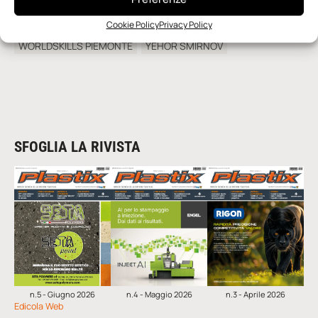
TOMMASO ARROBBIO
VITTORIO MANFREDINI
Cookie Policy
Privacy Policy
WORLDSKILLS
WORLDSKILLS ITALY
WORLDSKILLS PIEMONTE
YEHOR SMIRNOV
SFOGLIA LA RIVISTA
n.5 - Giugno 2026
n.4 - Maggio 2026
n.3 - Aprile 2026
Edicola Web