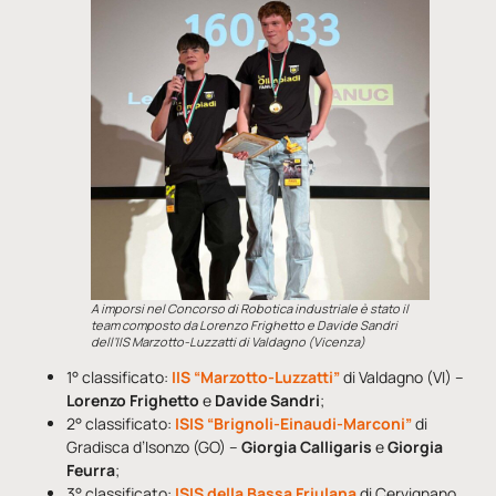
A imporsi nel Concorso di Robotica industriale è stato il
team composto da Lorenzo Frighetto e Davide Sandri
dell’IIS Marzotto-Luzzatti di Valdagno (Vicenza)
1° classificato:
IIS “Marzotto-Luzzatti”
di Valdagno (VI) –
Lorenzo Frighetto
e
Davide Sandri
;
2° classificato:
ISIS “Brignoli-Einaudi-Marconi”
di
Gradisca d’Isonzo (GO) –
Giorgia Calligaris
e
Giorgia
Feurra
;
3° classificato:
ISIS della Bassa Friulana
di Cervignano