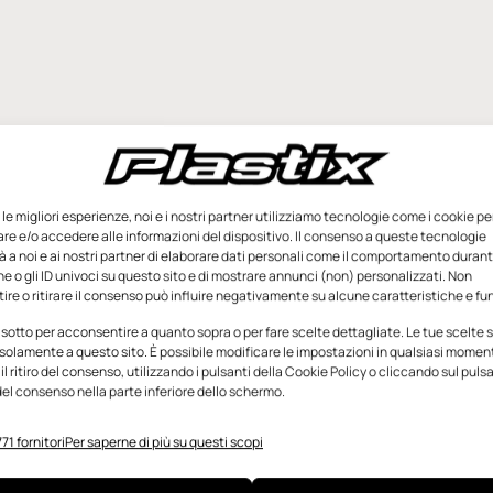
e le migliori esperienze, noi e i nostri partner utilizziamo tecnologie come i cookie pe
e e/o accedere alle informazioni del dispositivo. Il consenso a queste tecnologie
 a noi e ai nostri partner di elaborare dati personali come il comportamento durant
e o gli ID univoci su questo sito e di mostrare annunci (non) personalizzati. Non
re o ritirare il consenso può influire negativamente su alcune caratteristiche e fun
 sotto per acconsentire a quanto sopra o per fare scelte dettagliate. Le tue scelte
solamente a questo sito. È possibile modificare le impostazioni in qualsiasi momen
l ritiro del consenso, utilizzando i pulsanti della Cookie Policy o cliccando sul puls
el consenso nella parte inferiore dello schermo.
71 fornitori
Per saperne di più su questi scopi