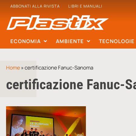
ABBONATI ALLA RIVISTA
LIBRI E MANUALI
ECONOMIA
AMBIENTE
TECNOLOGIE
Home
»
certificazione Fanuc-Sanoma
certificazione Fanuc-