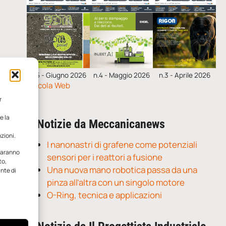
n.5 - Giugno 2026
n.4 - Maggio 2026
n.3 - Aprile 2026
Edicola Web
r
e la
Notizie da Meccanicanews
zioni.
I nanonastri di grafene come potenziali
 saranno
sensori per i reattori a fusione
to,
Una nuova mano robotica passa da una
ante di
pinza all’altra con un singolo motore
O-Ring, tecnica e applicazioni