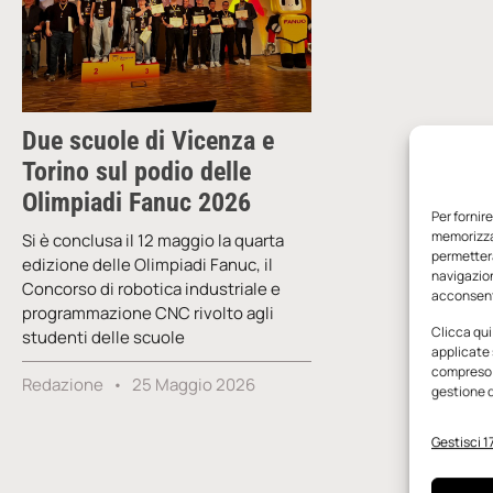
Due scuole di Vicenza e
Torino sul podio delle
Olimpiadi Fanuc 2026
Per fornir
memorizzar
Si è conclusa il 12 maggio la quarta
permetterà
edizione delle Olimpiadi Fanuc, il
navigazion
Concorso di robotica industriale e
acconsenti
programmazione CNC rivolto agli
Clicca qui
studenti delle scuole
applicate 
compreso i
Redazione
25 Maggio 2026
gestione d
Gestisci 17