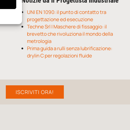
Notizie da Il Progettista Industriale
UNI EN 1090: il punto di contatto tra
progettazione ed esecuzione
Techne Srl | Maschere di fissaggio: il
brevetto che rivoluziona il mondo della
metrologia
Prima guida a rulli senza lubrificazione:
drylin C per regolazioni fluide
ISCRIVITI ORA!