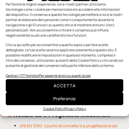
Per fornire le migliori esperienze, noi e i nostri partner utilizziamo
tecnologie come i cookie per memorizzare e/o accedere alle informazioni
del dispositivo. Il consenso a queste tecnologie permetterà a noi e ai nostri
partner di elaborare dati personali come il comportamento durante la
navigazione o gli ID univoci su questo sito e di mostrare annunci (non)
personalizzati. Non acconsentire o ritirare il consenso può influire
negativamente su alcune caratteristiche e funzioni.
n.5 - Giugno 2026
n.4 - Maggio 2026
n.3 - Aprile 2026
Clicca qui sotto per acconsentire a quanto sopra o per fare scelte
Edicola Web
dettagliate. Le tue scelte saranno applicate solamente a questo sito. È
possibile modificare le impostazioni in qualsiasi momento, compreso il
ritiro del consenso, utilizzando i pulsanti della Cookie Policy o cliccando sul
pulsante di gestione del consenso nella parte inferiore dello schermo.
Notizie da Meccanicanews
Gestisci 1771 fornitori
Per saperne di più su questi scopi
Una nuova mano robotica passa da una pinza all’altra
con un singolo motore
ACCETTA
O-Ring, tecnica e applicazioni
Applicazioni della fluidodinamica computazionale (CFD)
Preferenze
Cookie Policy
Privacy Policy
Notizie da Il Progettista Industriale
UNI EN 1090: il punto di contatto tra progettazione ed