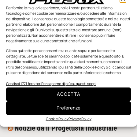
Per fornire le migliori esperienze, noi e i nostri partner utilizziamo
tecnologie come i cookie per memorizzare e/o accedere alle informazioni
del dispositivo. Il consenso a queste tecnologie permetterà a noi e ai nostri
partner di elaborare dati personali come il comportamento durante la
navigazione o gli ID univoci su questo sito e di mostrare annunci (non)
personalizzati. Non acconsentire o ritirare il consenso può influire
negativamente su alcune caratteristiche e funzioni.
n.5 - Giugno 2026
n.4 - Maggio 2026
n.3 - Aprile 2026
Edicola Web
Clicca qui sotto per acconsentire a quanto sopra o per fare scelte
dettagliate. Le tue scelte saranno applicate solamente a questo sito. È
possibile modificare le impostazioni in qualsiasi momento, compreso il
ritiro del consenso, utilizzando i pulsanti della Cookie Policy o cliccando sul
Notizie da Meccanicanews
pulsante di gestione del consenso nella parte inferiore dello schermo.
I nanonastri di grafene come potenziali sensori per i
Gestisci 1771 fornitori
Per saperne di più su questi scopi
reattori a fusione
ACCETTA
Una nuova mano robotica passa da una pinza all’altra
con un singolo motore
Preferenze
O-Ring, tecnica e applicazioni
Cookie Policy
Privacy Policy
Notizie da Il Progettista Industriale