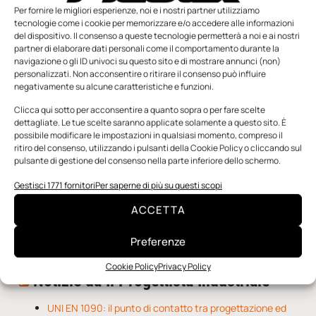
Per fornire le migliori esperienze, noi e i nostri partner utilizziamo
tecnologie come i cookie per memorizzare e/o accedere alle informazioni
del dispositivo. Il consenso a queste tecnologie permetterà a noi e ai nostri
partner di elaborare dati personali come il comportamento durante la
navigazione o gli ID univoci su questo sito e di mostrare annunci (non)
personalizzati. Non acconsentire o ritirare il consenso può influire
negativamente su alcune caratteristiche e funzioni.
n.5 - Giugno 2026
n.4 - Maggio 2026
n.3 - Aprile 2026
Clicca qui sotto per acconsentire a quanto sopra o per fare scelte
Edicola Web
dettagliate. Le tue scelte saranno applicate solamente a questo sito. È
possibile modificare le impostazioni in qualsiasi momento, compreso il
ritiro del consenso, utilizzando i pulsanti della Cookie Policy o cliccando sul
pulsante di gestione del consenso nella parte inferiore dello schermo.
Notizie da Meccanicanews
Gestisci 1771 fornitori
Per saperne di più su questi scopi
Una nuova mano robotica passa da una pinza all’altra
con un singolo motore
ACCETTA
O-Ring, tecnica e applicazioni
Applicazioni della fluidodinamica computazionale (CFD)
Preferenze
Cookie Policy
Privacy Policy
Notizie da Il Progettista Industriale
UNI EN 1090: il punto di contatto tra progettazione ed