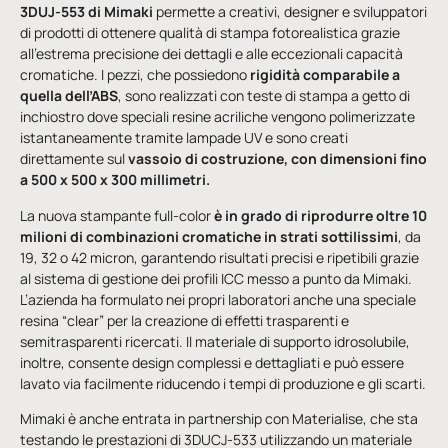
3DUJ-553 di Mimaki
permette a creativi, designer e sviluppatori
di prodotti di ottenere qualità di stampa fotorealistica grazie
all’estrema precisione dei dettagli e alle eccezionali capacità
cromatiche. I pezzi, che possiedono
rigidità comparabile a
quella dell’ABS
, sono realizzati con teste di stampa a getto di
inchiostro dove speciali resine acriliche vengono polimerizzate
istantaneamente tramite lampade UV e sono creati
direttamente sul
vassoio di costruzione, con dimensioni fino
a 500 x 500 x 300 millimetri.
La nuova stampante full-color
è in grado di riprodurre oltre 10
milioni di combinazioni cromatiche in strati sottilissimi
, da
19, 32 o 42 micron, garantendo risultati precisi e ripetibili grazie
al sistema di gestione dei profili ICC messo a punto da Mimaki.
L’azienda ha formulato nei propri laboratori anche una speciale
resina “clear” per la creazione di effetti trasparenti e
semitrasparenti ricercati. Il materiale di supporto idrosolubile,
inoltre, consente design complessi e dettagliati e può essere
lavato via facilmente riducendo i tempi di produzione e gli scarti.
Mimaki è anche entrata in partnership con Materialise, che sta
testando le prestazioni di 3DUCJ-533 utilizzando un materiale