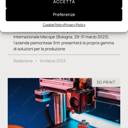
ACCETTA
Preferenze
A Mecspe, 3ntr punta sulla versatilità
Cookie Policy
Privacy Policy
In occasione della sua partecipazione alla fiera
internazionale Mecspe (Bologna, 29-31 marzo 2023),
l’azienda piemontese 3ntr presenterà la propria gamma
di soluzioni per la produzione
Redazione
14 Marzo 2023
3D PRINT