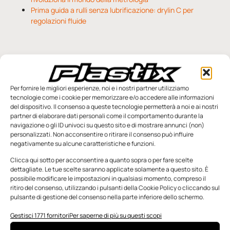
Prima guida a rulli senza lubrificazione: drylin C per
regolazioni fluide
TI POTREBBERO
INTERESSARE
Per fornire le migliori esperienze, noi e i nostri partner utilizziamo
tecnologie come i cookie per memorizzare e/o accedere alle informazioni
del dispositivo. Il consenso a queste tecnologie permetterà a noi e ai nostri
3D PRINT
partner di elaborare dati personali come il comportamento durante la
navigazione o gli ID univoci su questo sito e di mostrare annunci (non)
personalizzati. Non acconsentire o ritirare il consenso può influire
negativamente su alcune caratteristiche e funzioni.
Clicca qui sotto per acconsentire a quanto sopra o per fare scelte
dettagliate. Le tue scelte saranno applicate solamente a questo sito. È
possibile modificare le impostazioni in qualsiasi momento, compreso il
ritiro del consenso, utilizzando i pulsanti della Cookie Policy o cliccando sul
pulsante di gestione del consenso nella parte inferiore dello schermo.
Gestisci 1771 fornitori
Per saperne di più su questi scopi