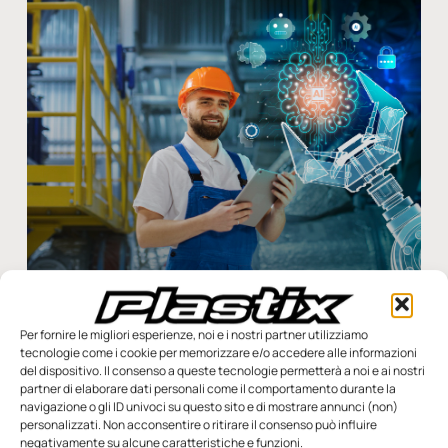
Wittmann Digital a supporto della Transizione 5.0
a cura di Mariangela Quarto Per progetti d’innovazione in
Per fornire le migliori esperienze, noi e i nostri partner utilizziamo
aziende che generino una riduzione dei consumi energetici, il
tecnologie come i cookie per memorizzare e/o accedere alle informazioni
del dispositivo. Il consenso a queste tecnologie permetterà a noi e ai nostri
Piano Transizione 5.0 offre un credito d’imposta
partner di elaborare dati personali come il comportamento durante la
navigazione o gli ID univoci su questo sito e di mostrare annunci (non)
Redazione
3 Dicembre 2024
personalizzati. Non acconsentire o ritirare il consenso può influire
negativamente su alcune caratteristiche e funzioni.