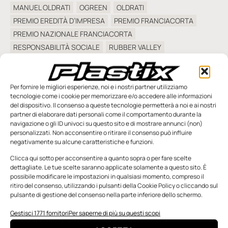
MANUEL OLDRATI
OGREEN
OLDRATI
PREMIO EREDITÀ D’IMPRESA
PREMIO FRANCIACORTA
PREMIO NAZIONALE FRANCIACORTA
RESPONSABILITÀ SOCIALE
RUBBER VALLEY
SAVE THE CHILDREN
SOSTENIBILITÀ
VALVOLE CHARLOTTE
VANNI OLDRATI
Per fornire le migliori esperienze, noi e i nostri partner utilizziamo
tecnologie come i cookie per memorizzare e/o accedere alle informazioni
del dispositivo. Il consenso a queste tecnologie permetterà a noi e ai nostri
partner di elaborare dati personali come il comportamento durante la
navigazione o gli ID univoci su questo sito e di mostrare annunci (non)
personalizzati. Non acconsentire o ritirare il consenso può influire
negativamente su alcune caratteristiche e funzioni.
SFOGLIA LA RIVISTA
Clicca qui sotto per acconsentire a quanto sopra o per fare scelte
dettagliate. Le tue scelte saranno applicate solamente a questo sito. È
possibile modificare le impostazioni in qualsiasi momento, compreso il
ritiro del consenso, utilizzando i pulsanti della Cookie Policy o cliccando sul
pulsante di gestione del consenso nella parte inferiore dello schermo.
Gestisci 1771 fornitori
Per saperne di più su questi scopi