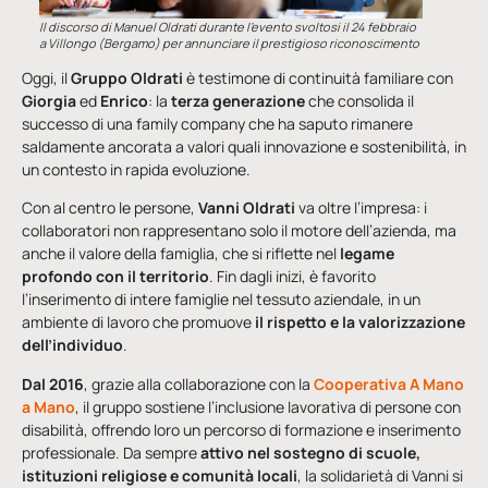
Il discorso di Manuel Oldrati durante l’evento svoltosi il 24 febbraio
a Villongo (Bergamo) per annunciare il prestigioso riconoscimento
Oggi, il
Gruppo Oldrati
è testimone di continuità familiare con
Giorgia
ed
Enrico
: la
terza generazione
che consolida il
successo di una family company che ha saputo rimanere
saldamente ancorata a valori quali innovazione e sostenibilità, in
un contesto in rapida evoluzione.
Con al centro le persone,
Vanni Oldrati
va oltre l’impresa: i
collaboratori non rappresentano solo il motore dell’azienda, ma
anche il valore della famiglia, che si riflette nel
legame
profondo con il territorio
. Fin dagli inizi, è favorito
l’inserimento di intere famiglie nel tessuto aziendale, in un
ambiente di lavoro che promuove
il rispetto e la valorizzazione
dell’individuo
.
Dal 2016
, grazie alla collaborazione con la
Cooperativa A Mano
a Mano
, il gruppo sostiene l’inclusione lavorativa di persone con
disabilità, offrendo loro un percorso di formazione e inserimento
professionale. Da sempre
attivo nel sostegno di scuole,
istituzioni religiose e comunità locali
, la solidarietà di Vanni si