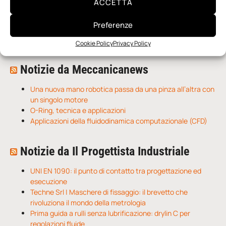
ACCETTA
n.5 - Giugno 2026
n.4 - Maggio 2026
n.3 - Aprile 2026
Preferenze
Edicola Web
Cookie Policy
Privacy Policy
Notizie da Meccanicanews
Una nuova mano robotica passa da una pinza all’altra con
un singolo motore
O-Ring, tecnica e applicazioni
Applicazioni della fluidodinamica computazionale (CFD)
Notizie da Il Progettista Industriale
UNI EN 1090: il punto di contatto tra progettazione ed
esecuzione
Techne Srl | Maschere di fissaggio: il brevetto che
rivoluziona il mondo della metrologia
Prima guida a rulli senza lubrificazione: drylin C per
regolazioni fluide