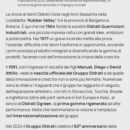
Franciacorta 2025, celebrando l’eccellenza imprenditoriale, la
continuità generazionale e l’impegno sociale
La storia di Vanni Oldrati inizia negli Anni Sessanta nella
cosiddetta “
Rubber Valley
”, tra le province di Bergamo e
Brescia. È qui che nel
1964
fonda la società
Oldrati Guarnizioni
Industriali
, una piccola impresa nata con grandi idee, ambizioni
e potenzialità. Nel
1977
un grave incendio mette alla prova
l’azienda: difficoltà che Vanni trasforma in opportunità, avviando
i primi processi produttivi integrati e diversificando la gamma di
prodotti, facendo così dell’innovazione la chiave della crescita.
Il
1991,
con l’ingresso in società dei figli
Manuel, Diego
e
Devid
Attilio
, vede la
nascita ufficiale del Gruppo Oldrati
e da quella
data innovazione e crescita non si sono più fermate. Numerose
sono le sfide e i traguardi che il gruppo ha raggiunto in seguito,
dall’espansione all’estero, con siti in Slovacchia, Turchia, Brasile
e Inghilterra (oltre alle joint venture in Est Europa e Asia), al
lancio di
Oldrati Ogreen
, la
prima gomma rigenerata
ad alte
performance. Mete che testimoniano la visione e l’ampiezza
dell’
internazionalizzazione
del gruppo.
Nel 2024 il
Gruppo Oldrati
celebra il
60° anniversario
della