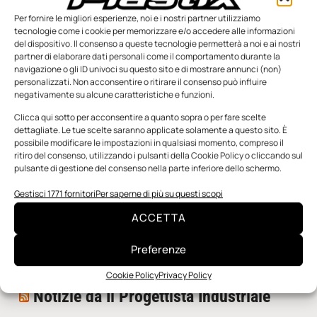
Per fornire le migliori esperienze, noi e i nostri partner utilizziamo
tecnologie come i cookie per memorizzare e/o accedere alle informazioni
del dispositivo. Il consenso a queste tecnologie permetterà a noi e ai nostri
partner di elaborare dati personali come il comportamento durante la
navigazione o gli ID univoci su questo sito e di mostrare annunci (non)
personalizzati. Non acconsentire o ritirare il consenso può influire
negativamente su alcune caratteristiche e funzioni.
n.5 - Giugno 2026
n.4 - Maggio 2026
n.3 - Aprile 2026
Edicola Web
Clicca qui sotto per acconsentire a quanto sopra o per fare scelte
dettagliate. Le tue scelte saranno applicate solamente a questo sito. È
possibile modificare le impostazioni in qualsiasi momento, compreso il
ritiro del consenso, utilizzando i pulsanti della Cookie Policy o cliccando sul
Notizie da Meccanicanews
pulsante di gestione del consenso nella parte inferiore dello schermo.
I nanonastri di grafene come potenziali sensori per i
Gestisci 1771 fornitori
Per saperne di più su questi scopi
reattori a fusione
ACCETTA
Una nuova mano robotica passa da una pinza all’altra
con un singolo motore
Preferenze
O-Ring, tecnica e applicazioni
Cookie Policy
Privacy Policy
Notizie da Il Progettista Industriale