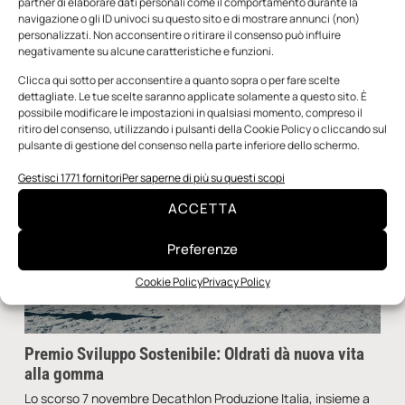
partner di elaborare dati personali come il comportamento durante la
navigazione o gli ID univoci su questo sito e di mostrare annunci (non)
Redazione
27 Febbraio 2025
personalizzati. Non acconsentire o ritirare il consenso può influire
negativamente su alcune caratteristiche e funzioni.
Clicca qui sotto per acconsentire a quanto sopra o per fare scelte
dettagliate. Le tue scelte saranno applicate solamente a questo sito. È
possibile modificare le impostazioni in qualsiasi momento, compreso il
ritiro del consenso, utilizzando i pulsanti della Cookie Policy o cliccando sul
pulsante di gestione del consenso nella parte inferiore dello schermo.
Gestisci 1771 fornitori
Per saperne di più su questi scopi
ACCETTA
Preferenze
Cookie Policy
Privacy Policy
Premio Sviluppo Sostenibile: Oldrati dà nuova vita
alla gomma
Lo scorso 7 novembre Decathlon Produzione Italia, insieme a