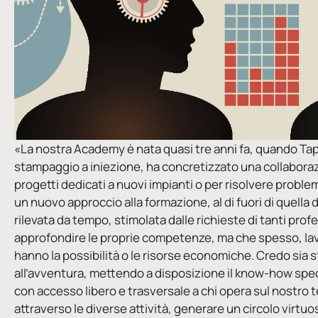
«La nostra Academy è nata quasi tre anni fa, quando Tapl
stampaggio a iniezione, ha concretizzato una collaborazi
progetti dedicati a nuovi impianti o per risolvere problem
un nuovo approccio alla formazione, al di fuori di quella 
rilevata da tempo, stimolata dalle richieste di tanti prof
approfondire le proprie competenze, ma che spesso, lav
hanno la possibilità o le risorse economiche. Credo sia s
all’avventura, mettendo a disposizione il know-how specif
con accesso libero e trasversale a chi opera sul nostro te
attraverso le diverse attività, generare un circolo virtu