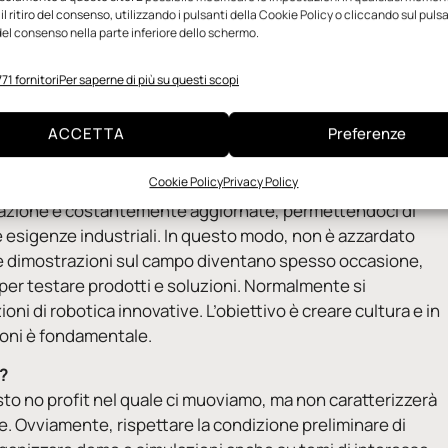
pecifici
l ritiro del consenso, utilizzando i pulsanti della Cookie Policy o cliccando sul puls
Paolo Santagiuliana
el consenso nella parte inferiore dello schermo.
71 fornitori
Per saperne di più su questi scopi
ACCETTA
Preferenze
Cookie Policy
Privacy Policy
averso la qualità dei macchinari e delle attrezzature messe
razione e costantemente aggiornate, permettendoci di
le esigenze industriali. In questo modo, non è azzardato
 Le dimostrazioni sul campo diventano spesso occasione,
 per testare prodotti e soluzioni. Normalmente si
ni di robotica innovative. L’obiettivo è creare cultura e in
ioni è fondamentale.
?
to no profit nel quale ci muoviamo, ma non caratterizzerà
e. Ovviamente, rispettare la condizione preliminare di