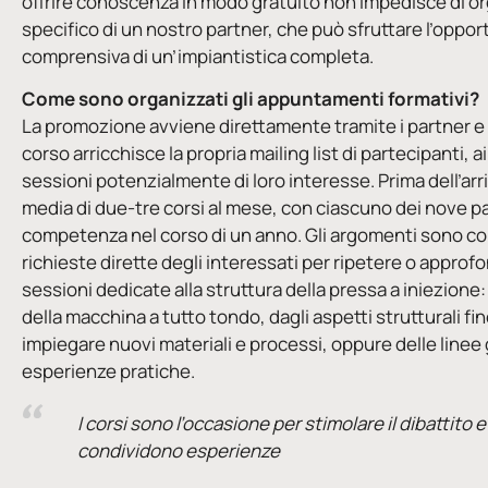
offrire conoscenza in modo gratuito non impedisce di o
specifico di un nostro partner, che può sfruttare l’oppo
comprensiva di un’impiantistica completa.
Come sono organizzati gli appuntamenti formativi?
La promozione avviene direttamente tramite i partner e gr
corso arricchisce la propria mailing list di partecipant
sessioni potenzialmente di loro interesse. Prima dell’ar
media di due-tre corsi al mese, con ciascuno dei nove p
competenza nel corso di un anno. Gli argomenti sono c
richieste dirette degli interessati per ripetere o approfo
sessioni dedicate alla struttura della pressa a iniezion
della macchina a tutto tondo, dagli aspetti strutturali fin
impiegare nuovi materiali e processi, oppure delle linee 
esperienze pratiche.
I corsi sono l’occasione per stimolare il dibattito 
condividono esperienze