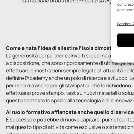
l’attivazione di dottorati di ricerca su argomenti s
compreso i
gestione d
Gestisci 17
Come è nata l’idea di allestire l’isola dimostrativa?
La generosità dei partner coinvolti si declina anche attr
a disposizione, che sono rigorosamente di ultima gene
effettuare dimostrazioni sempre legate all’attualità del
definire l’Academy anche un polo di ricerca e sviluppo.
per i soci ma anche per gli stampatori che lo richiedono,
effettuano prove stampo, test su nuovi materiali o soluzio
questo contesto lo spazio alla tecnologia e alle innovaz
Al ruolo formativo affiancate anche quello di service
È successo e potrebbe di nuovo capitare, pur nel contes
mai questo tipo di attività come esclusive o sistematich