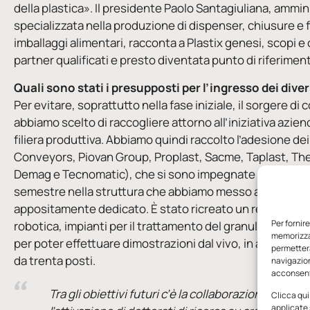
della plastica». Il presidente Paolo Santagiuliana, ammin
specializzata nella produzione di dispenser, chiusure e fl
imballaggi alimentari, racconta a Plastix genesi, scopi 
partner qualificati e presto diventata punto di riferiment
Quali sono stati i presupposti per l’ingresso dei dive
Per evitare, soprattutto nella fase iniziale, il sorgere di
abbiamo scelto di raccogliere attorno all’iniziativa azien
filiera produttiva. Abbiamo quindi raccolto l’adesione dei 
Conveyors, Piovan Group, Proplast, Sacme, Taplast, The
Demag e Tecnomatic), che si sono impegnate a garanti
semestre nella struttura che abbiamo messo a disposizi
appositamente dedicato. È stato ricreato un reparto di 
Per fornir
robotica, impianti per il trattamento del granulo, sistemi
memorizzar
per poter effettuare dimostrazioni dal vivo, in accomp
permetterà
da trenta posti.
navigazion
acconsenti
Tra gli obiettivi futuri c’è la collaborazione con 
Clicca qui
applicate 