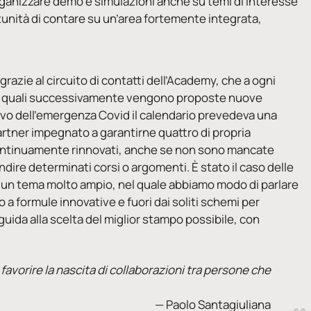
rganizzare demo e simulazioni anche su temi di interesse
rtunità di contare su un’area fortemente integrata,
azie al circuito di contatti dell’Academy, che a ogni
i, ai quali successivamente vengono proposte nuove
rivo dell’emergenza Covid il calendario prevedeva una
artner impegnato a garantirne quattro di propria
ontinuamente rinnovati, anche se non sono mancate
ndire determinati corsi o argomenti. È stato il caso delle
e: un tema molto ampio, nel quale abbiamo modo di parlare
o a formule innovative e fuori dai soliti schemi per
guida alla scelta del miglior stampo possibile, con
e favorire la nascita di collaborazioni tra persone che
Paolo Santagiuliana