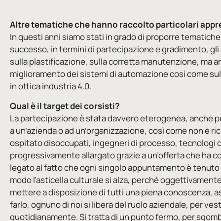
Altre tematiche che hanno raccolto particolari app
In questi anni siamo stati in grado di proporre tematic
successo, in termini di partecipazione e gradimento, gli a
sulla plastificazione, sulla corretta manutenzione, ma 
miglioramento dei sistemi di automazione così come sulle p
in ottica industria 4.0.
Qual è il target dei corsisti?
La partecipazione è stata davvero eterogenea, anche per
a un’azienda o ad un’organizzazione, così come non è ric
ospitato disoccupati, ingegneri di processo, tecnologi c
progressivamente allargato grazie a un’offerta che ha comp
legato al fatto che ogni singolo appuntamento è tenuto 
modo l’asticella culturale si alza, perché oggettivament
mettere a disposizione di tutti una piena conoscenza, assi
farlo, ognuno di noi si libera del ruolo aziendale, per ves
quotidianamente. Si tratta di un punto fermo, per sgo