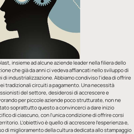
ast, insieme ad alcune aziende leader nella filiera dello
one che già da anni ci vedeva affiancati nello sviluppo di
i di industrializzazione. Abbiamo condiviso l’idea di offrire
dei tradizionali circuiti a pagamento. Una necessità
essionisti del settore, desiderosi di accrescere e
orando per piccole aziende poco strutturate, non ne
tato soprattutto questo a convincerci a dare inizio
ico di ciascuno, con l’unica condizione di offrire corsi
rritorio. L’obiettivo è quello di accrescere l’esperienza e,
oso di miglioramento della cultura dedicata allo stampaggio