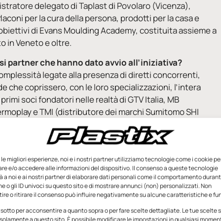
istratore delegato di Taplast di Povolaro (Vicenza),
aconi per la cura della persona, prodotti per la casa e
e obiettivi di Evans Moulding Academy, costituita assieme a
o in Veneto e oltre.
rsi partner che hanno dato avvio all’iniziativa?
 complessità legate alla presenza di diretti concorrenti,
de che coprissero, con le loro specializzazioni, l’intera
primi soci fondatori nelle realtà di GTV Italia, MB
rmoplay e TMI (distributore dei marchi Sumitomo SHI
re per le proprie competenze almeno due appuntamenti a
one presso la nostra sede, allestendo uno spazio
stampaggio, comprensivo di presse a iniezione, sistemi di
e le migliori esperienze, noi e i nostri partner utilizziamo tecnologie come i cookie pe
 per la gestione dei canali caldi e tutto quello che serve
e e/o accedere alle informazioni del dispositivo. Il consenso a queste tecnologie
agnamento ai momenti formativi che avvengono in un’aula
 a noi e ai nostri partner di elaborare dati personali come il comportamento durant
e o gli ID univoci su questo sito e di mostrare annunci (non) personalizzati. Non
re o ritirare il consenso può influire negativamente su alcune caratteristiche e fun
il mondo accademico e
 sotto per acconsentire a quanto sopra o per fare scelte dettagliate. Le tue scelte
solamente a questo sito. È possibile modificare le impostazioni in qualsiasi momen