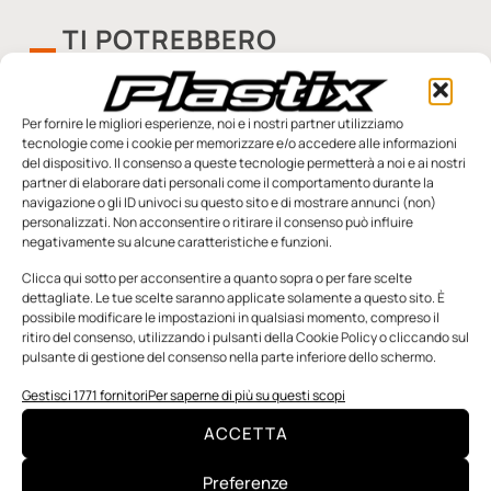
TI POTREBBERO
INTERESSARE
Per fornire le migliori esperienze, noi e i nostri partner utilizziamo
tecnologie come i cookie per memorizzare e/o accedere alle informazioni
del dispositivo. Il consenso a queste tecnologie permetterà a noi e ai nostri
partner di elaborare dati personali come il comportamento durante la
navigazione o gli ID univoci su questo sito e di mostrare annunci (non)
personalizzati. Non acconsentire o ritirare il consenso può influire
negativamente su alcune caratteristiche e funzioni.
Clicca qui sotto per acconsentire a quanto sopra o per fare scelte
dettagliate. Le tue scelte saranno applicate solamente a questo sito. È
possibile modificare le impostazioni in qualsiasi momento, compreso il
ritiro del consenso, utilizzando i pulsanti della Cookie Policy o cliccando sul
pulsante di gestione del consenso nella parte inferiore dello schermo.
Gestisci 1771 fornitori
Per saperne di più su questi scopi
ACCETTA
Esplorando i polimeri: gli elastomeri
termoplastici
Preferenze