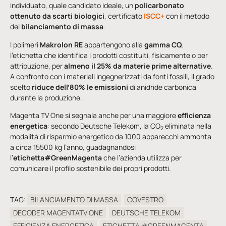
individuato, quale candidato ideale, un
policarbonato
ottenuto da scarti biologici
, certificato
ISCC+
con il metodo
del
bilanciamento di massa
.
I polimeri
Makrolon RE
appartengono alla
gamma
CQ
,
l’etichetta che identifica i prodotti costituiti, fisicamente o per
attribuzione, per
almeno il 25% da materie prime alternative
.
A confronto con i materiali ingegnerizzati da fonti fossili, il grado
scelto
riduce dell’80% le emissioni
di anidride carbonica
durante la produzione.
Magenta TV One si segnala anche per una maggiore
efficienza
energetica
: secondo Deutsche Telekom, la CO
eliminata nella
2
modalità di risparmio energetico da 1000 apparecchi ammonta
a circa 15500 kg l’anno, guadagnandosi
l’
etichetta#GreenMagenta
che l’azienda utilizza per
comunicare il profilo sostenibile dei propri prodotti.
TAG:
BILANCIAMENTO DI MASSA
COVESTRO
DECODER MAGENTATV ONE
DEUTSCHE TELEKOM
EFFICIENZA ENERGETICA
ETICHETTA #GREENMAGENTA