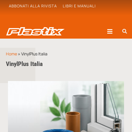
ABBONATI ALLA RIVISTA
LIBRI E MANUALI
Home
»
VinylPlus Italia
VinylPlus Italia