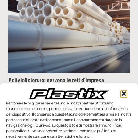
Polivinilcloruro: servono le reti d’impresa
Probabilmente il comparto è destinato a chiudere il 2025 con
risultati in linea con quelli degli ultimi due anni. A frenare lo
sviluppo è però
Per fornire le migliori esperienze, noi e i nostri partner utilizziamo
tecnologie come i cookie per memorizzare e/o accedere alle informazioni
Redazione
11 Dicembre 2025
del dispositivo. Il consenso a queste tecnologie permetterà a noi e ai nostri
partner di elaborare dati personali come il comportamento durante la
navigazione o gli ID univoci su questo sito e di mostrare annunci (non)
personalizzati. Non acconsentire o ritirare il consenso può influire
negativamente su alcune caratteristiche e funzioni.