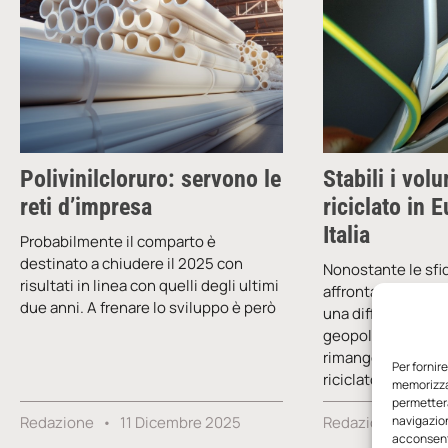
Polivinilcloruro: servono le
Stabili i vol
reti d’impresa
riciclato in 
Italia
Probabilmente il comparto è
destinato a chiudere il 2025 con
Nonostante le sf
risultati in linea con quelli degli ultimi
affrontate nel 2
due anni. A frenare lo sviluppo è però
una difficile e pre
geopolitica al live
rimangono stabili 
Per fornir
riciclato
memorizzar
permetterà
Redazione
11 Dicembre 2025
Redazione
22 
navigazion
acconsenti