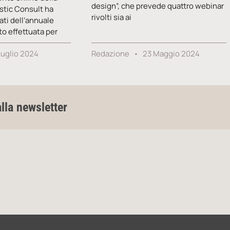
design”, che prevede quattro webinar
stic Consult ha
rivolti sia ai
ati dell’annuale
to effettuata per
Luglio 2024
Redazione
23 Maggio 2024
alla newsletter