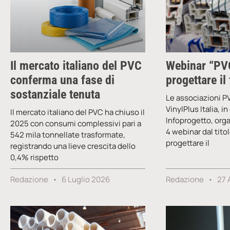
Il mercato italiano del PVC
Webinar “PVC
conferma una fase di
progettare il
sostanziale tenuta
Le associazioni PV
VinylPlus Italia, i
Il mercato italiano del PVC ha chiuso il
Infoprogetto, orga
2025 con consumi complessivi pari a
4 webinar dal titol
542 mila tonnellate trasformate,
progettare il
registrando una lieve crescita dello
0,4% rispetto
Redazione
6 Luglio 2026
Redazione
27 