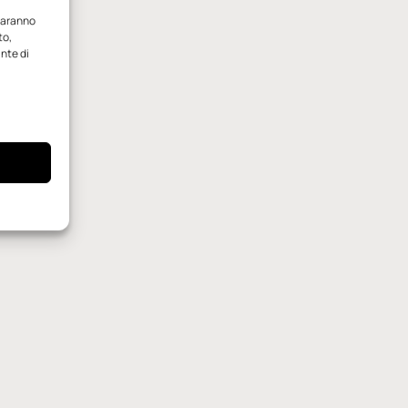
 saranno
to,
ante di