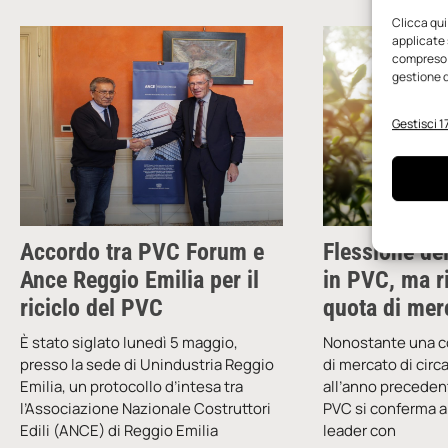
Clicca qui
applicate 
compreso i
gestione d
Gestisci 17
Accordo tra PVC Forum e
Flessione de
Ance Reggio Emilia per il
in PVC, ma r
riciclo del PVC
quota di mer
È stato siglato lunedì 5 maggio,
Nonostante una co
presso la sede di Unindustria Reggio
di mercato di circa
Emilia, un protocollo d’intesa tra
all’anno precedent
l’Associazione Nazionale Costruttori
PVC si conferma 
Edili (ANCE) di Reggio Emilia
leader con