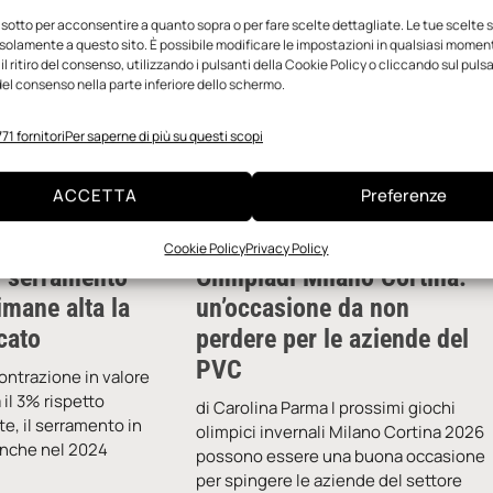
 sotto per acconsentire a quanto sopra o per fare scelte dettagliate. Le tue scelte
solamente a questo sito. È possibile modificare le impostazioni in qualsiasi momen
l ritiro del consenso, utilizzando i pulsanti della Cookie Policy o cliccando sul puls
el consenso nella parte inferiore dello schermo.
71 fornitori
Per saperne di più su questi scopi
ACCETTA
Preferenze
Cookie Policy
Privacy Policy
l serramento
Olimpiadi Milano Cortina:
imane alta la
un’occasione da non
cato
perdere per le aziende del
PVC
ntrazione in valore
 il 3% rispetto
di Carolina Parma I prossimi giochi
e, il serramento in
olimpici invernali Milano Cortina 2026
anche nel 2024
possono essere una buona occasione
per spingere le aziende del settore