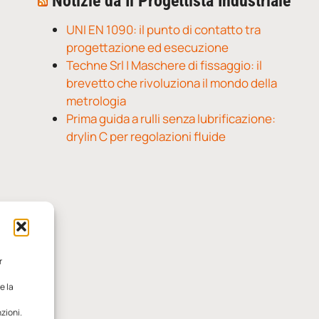
Notizie da Il Progettista Industriale
UNI EN 1090: il punto di contatto tra
progettazione ed esecuzione
Techne Srl | Maschere di fissaggio: il
brevetto che rivoluziona il mondo della
metrologia
Prima guida a rulli senza lubrificazione:
drylin C per regolazioni fluide
r
e la
zioni.