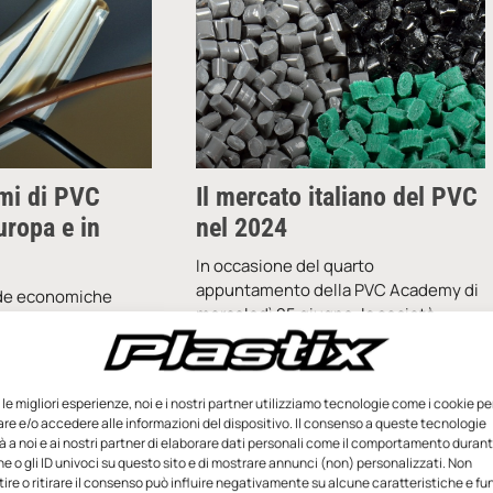
umi di PVC
Il mercato italiano del PVC
Europa e in
nel 2024
In occasione del quarto
appuntamento della PVC Academy di
ide economiche
mercoledì 25 giugno, la società
024 accompagnate da
Plastic Consult ha presentato i
caria situazione
risultati dell’annuale indagine di
llo globale,
mercato effettuata
i volumi di PVC
e le migliori esperienze, noi e i nostri partner utilizziamo tecnologie come i cookie pe
e e/o accedere alle informazioni del dispositivo. Il consenso a queste tecnologie
 a noi e ai nostri partner di elaborare dati personali come il comportamento durant
Luglio 2025
Redazione
3 Luglio 2025
e o gli ID univoci su questo sito e di mostrare annunci (non) personalizzati. Non
re o ritirare il consenso può influire negativamente su alcune caratteristiche e fun