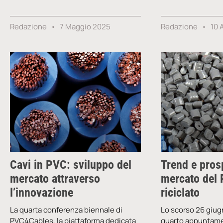
Redazione
7 Maggio 2025
Redazione
10 
Cavi in PVC: sviluppo del
Trend e pros
mercato attraverso
mercato del 
l’innovazione
riciclato
La quarta conferenza biennale di
Lo scorso 26 giug
PVC4Cables, la piattaforma dedicata
quarto appuntame