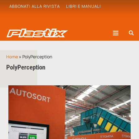
ABBONATI ALLA RIVISTA
LIBRI E MANUALI
Home
»
PolyPerception
PolyPerception