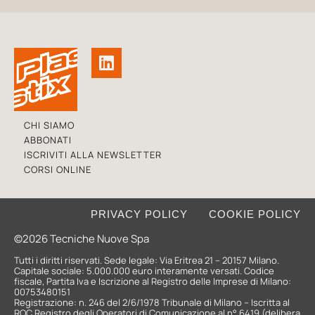
CHI SIAMO
ABBONATI
ISCRIVITI ALLA NEWSLETTER
CORSI ONLINE
PRIVACY POLICY
COOKIE POLICY
©2026 Tecniche Nuove Spa
Tutti i diritti riservati. Sede legale: Via Eritrea 21 – 20157 Milano.
Capitale sociale: 5.000.000 euro interamente versati. Codice
fiscale, Partita Iva e Iscrizione al Registro delle Imprese di Milano:
00753480151
Registrazione: n. 246 del 2/6/1978 Tribunale di Milano – Iscritta al
ROC Registro degli Operatori di Comunicazione al n° 6419 (delibera