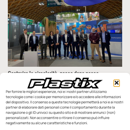
Costruire la circolarità, passo dopo passo
Con l’urgenza dell’azione contro la crisi climatica, le materie
prime secondarie svolgono un ruolo essenziale nel passaggio
Per fornire le migliori esperienze, noi e i nostri partner utilizziamo
verso un’economia circolare e la produzione sostenibile di
tecnologie come i cookie per memorizzare e/o accedere alle informazioni
del dispositivo. Il consenso a queste tecnologie permetterà a noi e ai nostri
Redazione
10 Dicembre 2024
partner di elaborare dati personali come il comportamento durante la
navigazione o gli ID univoci su questo sito e di mostrare annunci (non)
personalizzati. Non acconsentire o ritirare il consenso può influire
negativamente su alcune caratteristiche e funzioni.