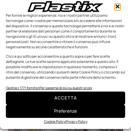
Il Gruppo Maag rafforza la propria presenza in India
Attivo a livello globale e con quartier generale a Oberglatt, in
Per fornire le migliori esperienze, noi e i nostri partner utilizziamo
Svizzera, il Gruppo Maag continuerà a posizionarsi come
tecnologie come i cookie per memorizzare e/o accedere alle informazioni
solido attore regionale nel subcontinente indiano
del dispositivo. Il consenso a queste tecnologie permetterà a noi e ai nostri
partner di elaborare dati personali come il comportamento durante la
Redazione
18 Aprile 2025
navigazione o gli ID univoci su questo sito e di mostrare annunci (non)
personalizzati. Non acconsentire o ritirare il consenso può influire
negativamente su alcune caratteristiche e funzioni.
Clicca qui sotto per acconsentire a quanto sopra o per fare scelte
dettagliate. Le tue scelte saranno applicate solamente a questo sito. È
possibile modificare le impostazioni in qualsiasi momento, compreso il
ritiro del consenso, utilizzando i pulsanti della Cookie Policy o cliccando sul
pulsante di gestione del consenso nella parte inferiore dello schermo.
Gestisci 1771 fornitori
Per saperne di più su questi scopi
ACCETTA
Preferenze
Cookie Policy
Privacy Policy