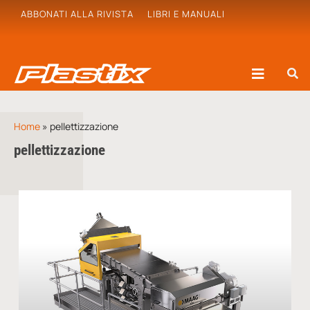
ABBONATI ALLA RIVISTA
LIBRI E MANUALI
Home
»
pellettizzazione
pellettizzazione