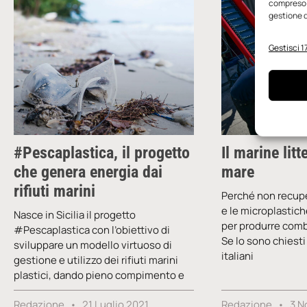
compreso i
gestione d
Gestisci 17
#Pescaplastica, il progetto
Il marine litte
che genera energia dai
mare
rifiuti marini
Perché non recupera
e le microplastich
Nasce in Sicilia il progetto
per produrre comb
#Pescaplastica con l’obiettivo di
Se lo sono chiesti
sviluppare un modello virtuoso di
italiani
gestione e utilizzo dei rifiuti marini
plastici, dando pieno compimento e
Redazione
21 Luglio 2021
Redazione
3 N