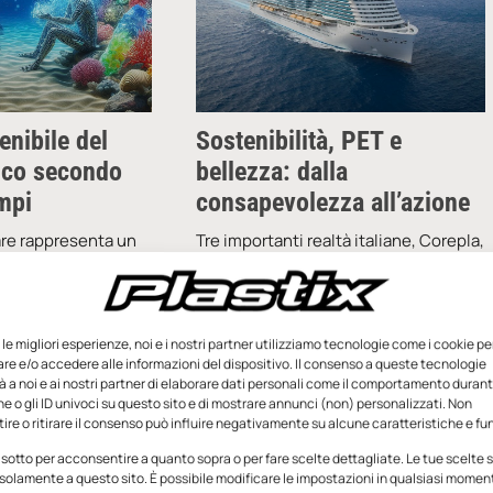
enibile del
Sostenibilità, PET e
tico secondo
bellezza: dalla
mpi
consapevolezza all’azione
are rappresenta un
Tre importanti realtà italiane, Corepla,
onario per il settore
Guzzini e Costa Crociere, insieme per
e risorse vengono
un progetto unico che parte dal
rate e reintrodotte
turismo e, attraverso il riciclo del PET,
vo, riducendo al
arriva
e le migliori esperienze, noi e i nostri partner utilizziamo tecnologie come i cookie pe
e e/o accedere alle informazioni del dispositivo. Il consenso a queste tecnologie
andonando
 a noi e ai nostri partner di elaborare dati personali come il comportamento durant
e o gli ID univoci su questo sito e di mostrare annunci (non) personalizzati. Non
re o ritirare il consenso può influire negativamente su alcune caratteristiche e fun
Febbraio 2025
Redazione
1 Ottobre 2024
 sotto per acconsentire a quanto sopra o per fare scelte dettagliate. Le tue scelte
solamente a questo sito. È possibile modificare le impostazioni in qualsiasi momen