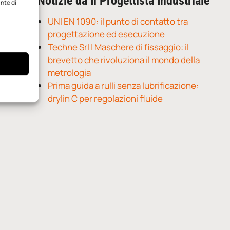
Notizie da Il Progettista Industriale
ante di
UNI EN 1090: il punto di contatto tra
progettazione ed esecuzione
Techne Srl | Maschere di fissaggio: il
brevetto che rivoluziona il mondo della
metrologia
Prima guida a rulli senza lubrificazione:
drylin C per regolazioni fluide