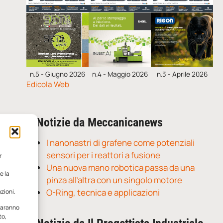
n.5 - Giugno 2026
n.4 - Maggio 2026
n.3 - Aprile 2026
Edicola Web
Notizie da Meccanicanews
I nanonastri di grafene come potenziali
sensori per i reattori a fusione
r
Una nuova mano robotica passa da una
e la
pinza all’altra con un singolo motore
O-Ring, tecnica e applicazioni
zioni.
 saranno
to,