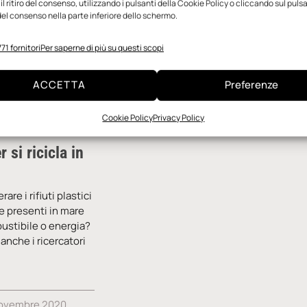
l ritiro del consenso, utilizzando i pulsanti della Cookie Policy o cliccando sul puls
el consenso nella parte inferiore dello schermo.
71 fornitori
Per saperne di più su questi scopi
ACCETTA
Preferenze
Cookie Policy
Privacy Policy
r si ricicla in
re i rifiuti plastici
e presenti in mare
ustibile o energia?
 anche i ricercatori
ovembre 2020