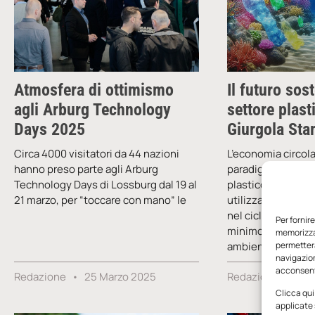
Atmosfera di ottimismo
Il futuro sost
agli Arburg Technology
settore plas
Days 2025
Giurgola Sta
Circa 4000 visitatori da 44 nazioni
L’economia circol
hanno preso parte agli Arburg
paradigma rivoluzi
Technology Days di Lossburg dal 19 al
plastico, in cui l
21 marzo, per “toccare con mano” le
utilizzate, recupe
nel ciclo produtti
Per fornir
minimo l’impatto
memorizzar
ambientale. Abb
permetterà
navigazion
acconsenti
Redazione
25 Marzo 2025
Redazione
13 
Clicca qui
applicate 