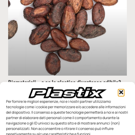
Biomateriali… e se la plastica diventasse edibile?
Le ricerche di un team guidato dal professor Andrea Pompa
dell’Università di Urbino hanno portato alla scoperta di un
Per fornire le migliori esperienze, noi e i nostri partner utilizziamo
nuovo biomateriale a base proteica più
tecnologie come i cookie per memorizzare e/o accedere alle informazioni
del dispositivo. Il consenso a queste tecnologie permetterà a noi e ai nostri
Redazione
2 Luglio 2024
partner di elaborare dati personali come il comportamento durante la
navigazione o gli ID univoci su questo sito e di mostrare annunci (non)
personalizzati. Non acconsentire o ritirare il consenso può influire
negativamente su alcune caratteristiche e funzioni.