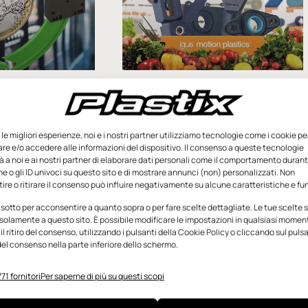
astica
igus Italia compie
 alte
trent’anni e amplia l’offerta
 anche in
per l’Hygienic Design
e le migliori esperienze, noi e i nostri partner utilizziamo tecnologie come i cookie pe
e e/o accedere alle informazioni del dispositivo. Il consenso a queste tecnologie
È un’evoluzione continua la storia
 a noi e ai nostri partner di elaborare dati personali come il comportamento durant
della filiale italiana di igus, azienda
ettisti sono stati
e o gli ID univoci su questo sito e di mostrare annunci (non) personalizzati. Non
tedesca nata a Colonia negli Anni
 utilizzare soluzioni
re o ritirare il consenso può influire negativamente su alcune caratteristiche e fun
Sessanta e specializzata nella
e, con
 sotto per acconsentire a quanto sopra o per fare scelte dettagliate. Le tue scelte
produzione di “motion plastics”,
eccaniche e
solamente a questo sito. È possibile modificare le impostazioni in qualsiasi momen
ecessarie, anche
l ritiro del consenso, utilizzando i pulsanti della Cookie Policy o cliccando sul puls
 più
el consenso nella parte inferiore dello schermo.
Marzo 2024
Redazione
13 Novembre 2023
71 fornitori
Per saperne di più su questi scopi