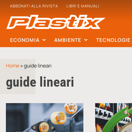
ABBONATI ALLA RIVISTA
LIBRI E MANUALI
ECONOMIA
AMBIENTE
TECNOLOGIE
Home
»
guide lineari
guide lineari