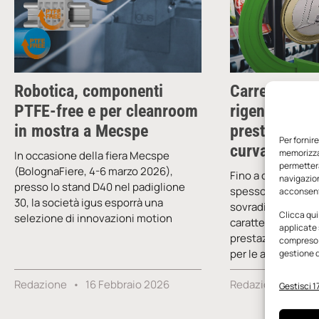
Robotica, componenti
Carrelli in pl
PTFE-free e per cleanroom
rigenerata ad
in mostra a Mecspe
prestazioni…
Per fornir
curva
memorizzar
In occasione della fiera Mecspe
permetterà
(BolognaFiere, 4-6 marzo 2026),
Fino a oggi, i prog
navigazion
presso lo stand D40 nel padiglione
spesso costretti a
acconsenti
30, la società igus esporrà una
sovradimensionat
Clicca qui
selezione di innovazioni motion
caratteristiche m
applicate 
prestazioni non n
compreso i
per le applicazioni
gestione d
Redazione
16 Febbraio 2026
Redazione
13 
Gestisci 17