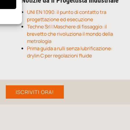
Notizie da Il Progettista Industriale
UNI EN 1090: il punto di contatto tra
progettazione ed esecuzione
Techne Srl | Maschere di fissaggio: il
brevetto che rivoluziona il mondo della
metrologia
Prima guida a rulli senza lubrificazione:
drylin C per regolazioni fluide
ISCRIVITI ORA!