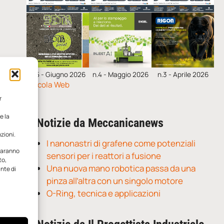
n.5 - Giugno 2026
n.4 - Maggio 2026
n.3 - Aprile 2026
Edicola Web
r
e la
Notizie da Meccanicanews
zioni.
I nanonastri di grafene come potenziali
 saranno
sensori per i reattori a fusione
to,
Una nuova mano robotica passa da una
ante di
pinza all’altra con un singolo motore
O-Ring, tecnica e applicazioni