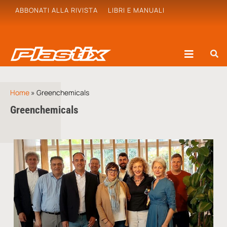
ABBONATI ALLA RIVISTA
LIBRI E MANUALI
Home
»
Greenchemicals
Greenchemicals