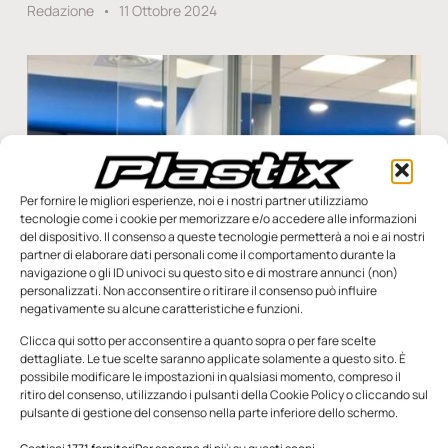
Redazione
11 Ottobre 2024
Per fornire le migliori esperienze, noi e i nostri partner utilizziamo
tecnologie come i cookie per memorizzare e/o accedere alle informazioni
del dispositivo. Il consenso a queste tecnologie permetterà a noi e ai nostri
partner di elaborare dati personali come il comportamento durante la
navigazione o gli ID univoci su questo sito e di mostrare annunci (non)
personalizzati. Non acconsentire o ritirare il consenso può influire
negativamente su alcune caratteristiche e funzioni.
Clicca qui sotto per acconsentire a quanto sopra o per fare scelte
dettagliate. Le tue scelte saranno applicate solamente a questo sito. È
Additivi e macchine: sinergia vincente
possibile modificare le impostazioni in qualsiasi momento, compreso il
ritiro del consenso, utilizzando i pulsanti della Cookie Policy o cliccando sul
La società Greenchemicals è conosciuta in Italia e all’estero
pulsante di gestione del consenso nella parte inferiore dello schermo.
per le formulazioni di pacchetti autoestinguenti e
stabilizzanti, per la commercializzazione di additivi e