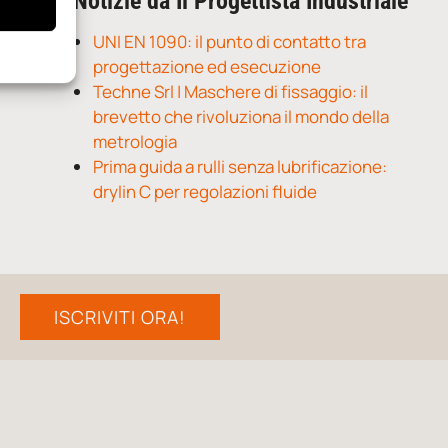
Notizie da Il Progettista Industriale
UNI EN 1090: il punto di contatto tra
progettazione ed esecuzione
Techne Srl | Maschere di fissaggio: il
brevetto che rivoluziona il mondo della
metrologia
Prima guida a rulli senza lubrificazione:
drylin C per regolazioni fluide
ISCRIVITI ORA!