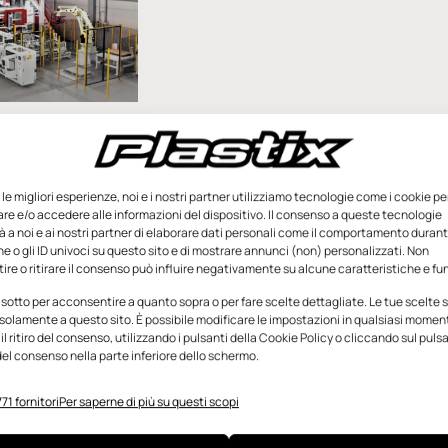
ocità di
 avvolgimento
o un’opzione
e le migliori esperienze, noi e i nostri partner utilizziamo tecnologie come i cookie pe
e e/o accedere alle informazioni del dispositivo. Il consenso a queste tecnologie
 Amut è un’azienda
 a noi e ai nostri partner di elaborare dati personali come il comportamento durant
dedita alla
e o gli ID univoci su questo sito e di mostrare annunci (non) personalizzati. Non
lla produzione di
re o ritirare il consenso può influire negativamente su alcune caratteristiche e fun
sione e la
 sotto per acconsentire a quanto sopra o per fare scelte dettagliate. Le tue scelte
materie plastiche,
solamente a questo sito. È possibile modificare le impostazioni in qualsiasi momen
l ritiro del consenso, utilizzando i pulsanti della Cookie Policy o cliccando sul puls
el consenso nella parte inferiore dello schermo.
Agosto 2023
71 fornitori
Per saperne di più su questi scopi