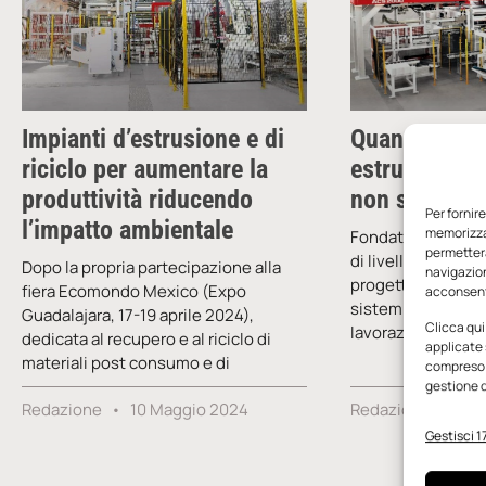
Impianti d’estrusione e di
Quando le vel
riciclo per aumentare la
estrusione e
produttività riducendo
non sono sol
Per fornir
l’impatto ambientale
memorizzar
Fondata nel 1958,
permetterà
di livello globale 
Dopo la propria partecipazione alla
navigazion
progettazione e a
fiera Ecomondo Mexico (Expo
acconsenti
sistemi per l’estru
Guadalajara, 17-19 aprile 2024),
Clicca qui
lavorazione delle 
dedicata al recupero e al riciclo di
applicate 
materiali post consumo e di
compreso i
gestione d
Redazione
10 Maggio 2024
Redazione
31 
Gestisci 17