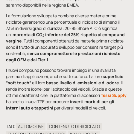
saranno disponibili nella regione EMEA.
La formulazione sviluppata combina diverse materie prime
riciclate garantendo una percentuale di riciclato di almeno il
73% in diversi gradi di durezza: 20-95 Shore A. Ciò significa
un’
impronta di CO
inferiore del 25% rispetto al compound
2
vergine
. Tutti i componenti ottenuti da materie prime riciclate
sono il frutto di un accurato sviluppo per consentire target più
sostenibili,
senza compromettere le prestazioni richieste
dagli OEM e dai Tier 1
.
I nuovi compound possono trovare impiego in una svariata
gamma di applicazioni, anche sotto cofano. La loro
superficie
“soft touch”
e il loro
basso livello di emissioni e di odore
, li
rende inoltre idonei per l’abitacolo dei veicoli. Grazie a queste
ottime caratteristiche, la piattaforma di accessori
Tessi Supply
ha scelto i nuovi TPE per produrre
inserti morbidi per gli
interni auto e tappetini
per diversi modelli di veicoli.
TAG:
AUTOMOTIVE
CONTENUTO DI RICICLATO