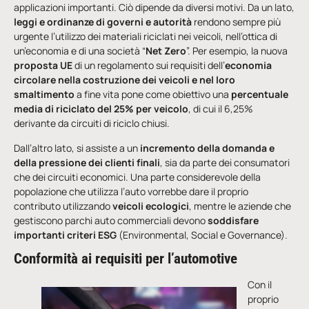
applicazioni importanti. Ciò dipende da diversi motivi. Da un lato,
leggi e ordinanze di governi e autorità
rendono sempre più
urgente l’utilizzo dei materiali riciclati nei veicoli, nell’ottica di
un’economia e di una società “
Net Zero
”. Per esempio, la nuova
proposta UE
di un regolamento sui requisiti dell’
economia
circolare nella costruzione dei veicoli e nel loro
smaltimento
a fine vita pone come obiettivo una
percentuale
media di riciclato del 25% per veicolo
, di cui il 6,25%
derivante da circuiti di riciclo chiusi.
Dall’altro lato, si assiste a un
incremento della domanda e
della pressione dei clienti finali
, sia da parte dei consumatori
che dei circuiti economici. Una parte considerevole della
popolazione che utilizza l’auto vorrebbe dare il proprio
contributo utilizzando
veicoli ecologici
, mentre le aziende che
gestiscono parchi auto commerciali devono
soddisfare
importanti criteri ESG
(Environmental, Social e Governance).
Conformità ai requisiti per l’automotive
Con il
proprio