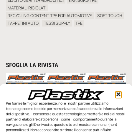
ELASTOMERI TERMOPLASTICI
KRAIBURG TPE
MATERIALI RICICLATI
RECYCLING CONTENT TPE FOR AUTOMOTIVE
SOFT TOUCH
TAPPETINI AUTO
TESSI SUPPLY
TPE
SFOGLIA LA RIVISTA
Per fornire le migliori esperienze, noi e i nostri partner utilizziamo
tecnologie come i cookie per memorizzare e/o accedere alle informazioni
del dispositivo. Il consenso a queste tecnologie permetterà a noi e ai nostri
partner di elaborare dati personali come il comportamento durante la
navigazione o gli ID univoci su questo sito e di mostrare annunci (non)
n.5 - Giugno 2026
n.4 - Maggio 2026
n.3 - Aprile 2026
personalizzati. Non acconsentire o ritirare il consenso può influire
Edicola Web