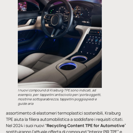
I nuovi compound di Kraiburg TPE sono indicati, ad
esempio, per: tappetini antiscivolo per i porta oggetti,
mostrine sottoparabrezza, tappetini poggia piedi e
guide aria
assortimento di elastomeri termoplastici sostenibili, Kraiburg
TPE aiuta la filiera automobilistica a soddisfare i requisiti citati.
Nel 2024 i suoi nuovi “
Recycling Content TPE for Automotive
”
sostituiranno l’attuale offerta di compound “Interior PIR TPE” e