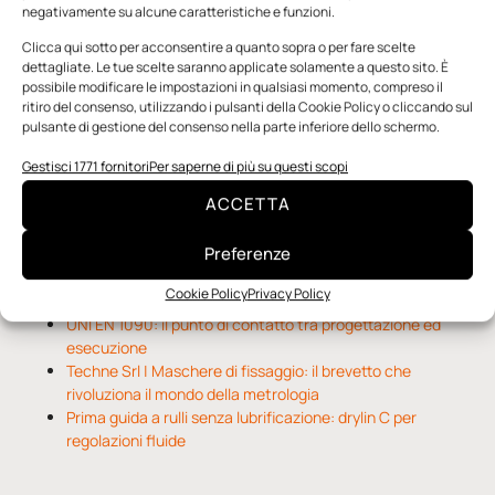
negativamente su alcune caratteristiche e funzioni.
Clicca qui sotto per acconsentire a quanto sopra o per fare scelte
dettagliate. Le tue scelte saranno applicate solamente a questo sito. È
Notizie da Meccanicanews
possibile modificare le impostazioni in qualsiasi momento, compreso il
ritiro del consenso, utilizzando i pulsanti della Cookie Policy o cliccando sul
I nanonastri di grafene come potenziali sensori per i
pulsante di gestione del consenso nella parte inferiore dello schermo.
reattori a fusione
Gestisci 1771 fornitori
Per saperne di più su questi scopi
Una nuova mano robotica passa da una pinza all’altra con
un singolo motore
ACCETTA
O-Ring, tecnica e applicazioni
Preferenze
Notizie da Il Progettista Industriale
Cookie Policy
Privacy Policy
UNI EN 1090: il punto di contatto tra progettazione ed
esecuzione
Techne Srl | Maschere di fissaggio: il brevetto che
rivoluziona il mondo della metrologia
Prima guida a rulli senza lubrificazione: drylin C per
regolazioni fluide