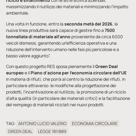
riciclo e smaltimento
con le altre attività aziendali,
massimizzando il riutilizzo dei materiali e minimizzando l’impatto
ambientale.
Una volta in funzione, entro la
seconda metà del 2026
, la
nuova linea produttiva sarà capace di gestire fino a
7500
tonnellate di materiale all’anno
proveniente da circa 6000
veicoli dismessi, garantendo un’efficienza operativa e una
riduzione dell’intervento umano nelle fasi più pericolose e a
basso valore aggiunto”.
Con questo progetto RES sposa pienamente il
Green Deal
europeo
e il
Piano d’azione per l’economia circolare dell’UE
in materia di rifiuti, che porrà al centro la riduzione dei rifiuti, in
particolare attraverso: le modifiche alla progettazione dei
prodotti, l’incentivazione al riutilizzo, la promozione di un riciclo
d’alta qualità (in particolare dei materiali critici) e la facilitazione
del reimpiego di materiali riciclati nei nuovi prodotti.
TAG:
ANTONIO LUCIO VALERIO
ECONOMIA CIRCOLARE
GREEN DEAL
LEGGE 181/889