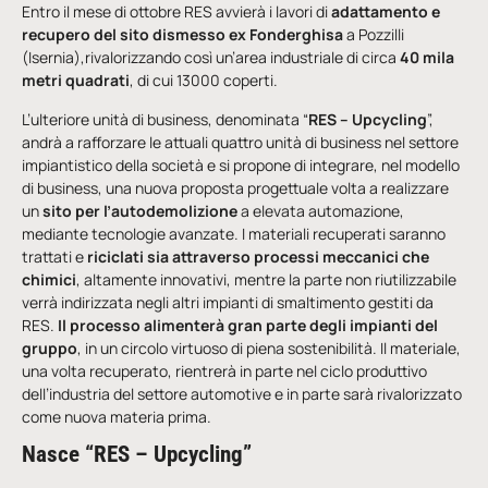
Entro il mese di ottobre RES avvierà i lavori di
adattamento e
recupero del sito dismesso ex Fonderghisa
a Pozzilli
(Isernia),rivalorizzando così un’area industriale di circa
40 mila
metri quadrati
, di cui 13000 coperti.
L’ulteriore unità di business, denominata “
RES – Upcycling
”,
andrà a rafforzare le attuali quattro unità di business nel settore
impiantistico della società e si propone di integrare, nel modello
di business, una nuova proposta progettuale volta a realizzare
un
sito per l’autodemolizione
a elevata automazione,
mediante tecnologie avanzate. I materiali recuperati saranno
trattati e
riciclati sia attraverso processi meccanici che
chimici
, altamente innovativi, mentre la parte non riutilizzabile
verrà indirizzata negli altri impianti di smaltimento gestiti da
RES.
Il processo alimenterà gran parte degli impianti del
gruppo
, in un circolo virtuoso di piena sostenibilità. Il materiale,
una volta recuperato, rientrerà in parte nel ciclo produttivo
dell’industria del settore automotive e in parte sarà rivalorizzato
come nuova materia prima.
Nasce “RES – Upcycling”