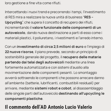
loro gestione a fine vita come rifiuti.
Intercettando i nuovi trend e precorrendo i tempi, l’investimento
di RES mira a realizzare la nuova unità di business “
RES –
Upcycling
”, che supera il concetto di recupero dei rifiuti,
incrementando il
valore funzionale delle componenti di un
autoveicolo
, dando nuova destinazione a parti di esso come i
materiali plastici, il poliuretano, i rivestimenti e l’arredo interno.
Con un
investimento di circa 2,5 milioni di euro
e l’impiego di
22 nuove risorse
, il piano prevede, secondo un principio di
sostenibilità generale del progetto, il
recupero delle materie
partendo dai telai degli autoveicoli
mediante una linea
fortemente automatizzata e con sistemi d’ausilio alla
movimentazione delle componenti pesanti. Lo smontaggio
avverrà sottraendo le componenti che possono arrecare danno
all’ambiente (batterie, lubrificanti, combustibili residuali) per
arrivare, mediante
sistemi robot e cobot
, al disassemblaggio
delle singole parti dell’autoveicolo
destinando all’upcycling
le
componenti plastiche
.
Il commento dell’
AD
Antonio Lucio Valerio