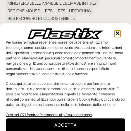
MINISTERO DELLE IMPRESE E DEL MADE IN ITALY
REGIONE MOLISE
RES
RES - UPCYCLING
RES RECUPERO ETICO SOSTENIBILE
RICICLO COMPONENTI AUTO
RICICLO MATERIE PLASTICHE
TRATTAMENTO VEICOLI FUORI USO
UPCYCLING
Per fornire le migliori esperienze, noi e i nostri partner utilizziamo
tecnologie come i cookie per memorizzare e/o accedere alle informazioni
del dispositivo. Il consenso a queste tecnologie permetterà a noi e ai nostri
partner di elaborare dati personali come il comportamento durante la
navigazione o gli ID univoci su questo sito e di mostrare annunci (non)
personalizzati. Non acconsentire o ritirare il consenso può influire
negativamente su alcune caratteristiche e funzioni.
SFOGLIA LA RIVISTA
Clicca qui sotto per acconsentire a quanto sopra o per fare scelte
dettagliate. Le tue scelte saranno applicate solamente a questo sito. È
possibile modificare le impostazioni in qualsiasi momento, compreso il
ritiro del consenso, utilizzando i pulsanti della Cookie Policy o cliccando sul
pulsante di gestione del consenso nella parte inferiore dello schermo.
Gestisci 1771 fornitori
Per saperne di più su questi scopi
ACCETTA