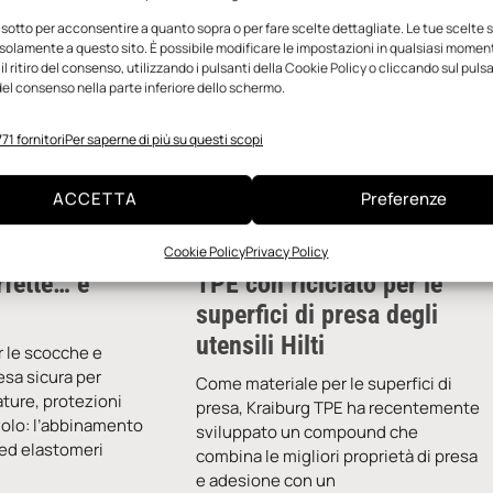
 sotto per acconsentire a quanto sopra o per fare scelte dettagliate. Le tue scelte
solamente a questo sito. È possibile modificare le impostazioni in qualsiasi momen
l ritiro del consenso, utilizzando i pulsanti della Cookie Policy o cliccando sul puls
el consenso nella parte inferiore dello schermo.
71 fornitori
Per saperne di più su questi scopi
ACCETTA
Preferenze
Cookie Policy
Privacy Policy
rfette… e
TPE con riciclato per le
superfici di presa degli
utensili Hilti
er le scocche e
resa sicura per
Come materiale per le superfici di
ture, protezioni
presa, Kraiburg TPE ha recentemente
volo: l’abbinamento
sviluppato un compound che
 ed elastomeri
combina le migliori proprietà di presa
e adesione con un