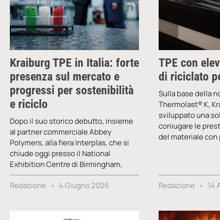
Kraiburg TPE in Italia: forte
TPE con elev
presenza sul mercato e
di riciclato 
progressi per sostenibilità
Sulla base della 
e riciclo
Thermolast® K, Kr
sviluppato una so
Dopo il suo storico debutto, insieme
coniugare le pres
al partner commerciale Abbey
del materiale con 
Polymers, alla fiera Interplas, che si
chiude oggi presso il National
Exhibition Centre di Birmingham,
Redazione
4 Giugno 2026
Redazione
14 