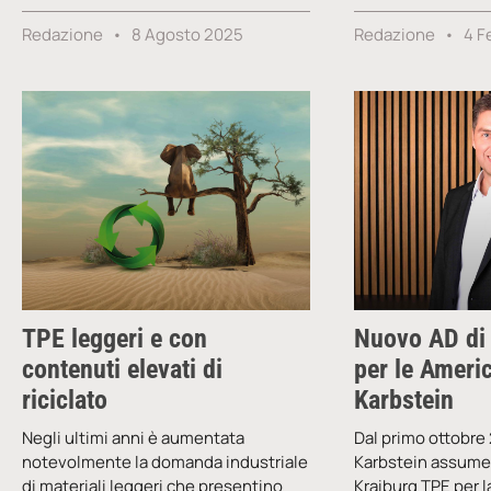
Redazione
8 Agosto 2025
Redazione
4 F
TPE leggeri e con
Nuovo AD di
contenuti elevati di
per le Ameri
riciclato
Karbstein
Negli ultimi anni è aumentata
Dal primo ottobr
notevolmente la domanda industriale
Karbstein assumer
di materiali leggeri che presentino
Kraiburg TPE per l