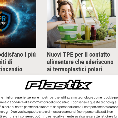
ddisfano i più
Nuovi TPE per il contatto
iti di
alimentare che aderiscono
tincendio
ai termoplastici polari
rato i recenti fatti
La crescente consapevolezza dei
revenzione
consumatori in materia di ambiente e
ace è fondamentale
sostenibilità ha portato a un aumento
oghi in cui un gran
costante della domanda di prodotti
e le migliori esperienze, noi e i nostri partner utilizziamo tecnologie come i cookie pe
 si
riutilizzabili in molti settori.
e e/o accedere alle informazioni del dispositivo. Il consenso a queste tecnologie
 a noi e ai nostri partner di elaborare dati personali come il comportamento durant
e o gli ID univoci su questo sito e di mostrare annunci (non) personalizzati. Non
Gennaio 2026
Redazione
27 Ottobre 2025
re o ritirare il consenso può influire negativamente su alcune caratteristiche e fun