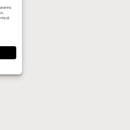
 saranno
to,
ante di