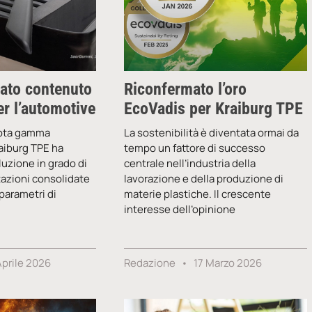
ato contenuto
Riconfermato l’oro
per l’automotive
EcoVadis per Kraiburg TPE
nota gamma
La sostenibilità è diventata ormai da
aiburg TPE ha
tempo un fattore di successo
luzione in grado di
centrale nell’industria della
tazioni consolidate
lavorazione e della produzione di
parametri di
materie plastiche. Il crescente
interesse dell’opinione
Aprile 2026
Redazione
17 Marzo 2026