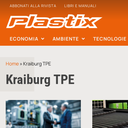
ABBONATI ALLA RIVISTA
LIBRI E MANUALI
ECONOMIA
AMBIENTE
TECNOLOGIE
Home
»
Kraiburg TPE
Kraiburg TPE