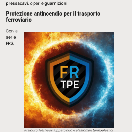
pressacavi
, o per le
guarnizioni
.
Protezione antincendio per il trasporto
ferroviario
Con la
serie
FR3
,
Kraiburg TPE ha sviluppato nuovi elastomeri termoplastici