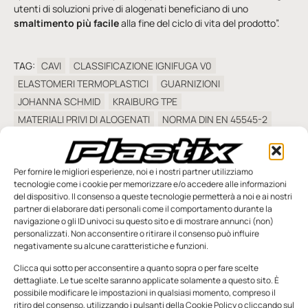
utenti di soluzioni prive di alogenati beneficiano di uno
smaltimento più facile
alla fine del ciclo di vita del prodotto”.
TAG:
CAVI
CLASSIFICAZIONE IGNIFUGA V0
ELASTOMERI TERMOPLASTICI
GUARNIZIONI
JOHANNA SCHMID
KRAIBURG TPE
MATERIALI PRIVI DI ALOGENATI
NORMA DIN EN 45545-2
PRESSACAVI
PROTEZIONE ANTINCENDIO
RESISTENZA ALLA FIAMMA
RESISTENZA ALLO STRAPPO
Per fornire le migliori esperienze, noi e i nostri partner utilizziamo
RICICLO DI TPE
TEST DI COMBUSTIONE UL94
tecnologie come i cookie per memorizzare e/o accedere alle informazioni
TEST FILO INCANDESCENTE
TOSSICITÀ DEI FUMI
TPE
del dispositivo. Il consenso a queste tecnologie permetterà a noi e ai nostri
TPE SERIE FR3
TRASPORTO FERROVIARIO
YELLOW CARD
partner di elaborare dati personali come il comportamento durante la
navigazione o gli ID univoci su questo sito e di mostrare annunci (non)
personalizzati. Non acconsentire o ritirare il consenso può influire
negativamente su alcune caratteristiche e funzioni.
Clicca qui sotto per acconsentire a quanto sopra o per fare scelte
dettagliate. Le tue scelte saranno applicate solamente a questo sito. È
possibile modificare le impostazioni in qualsiasi momento, compreso il
SFOGLIA LA RIVISTA
ritiro del consenso, utilizzando i pulsanti della Cookie Policy o cliccando sul