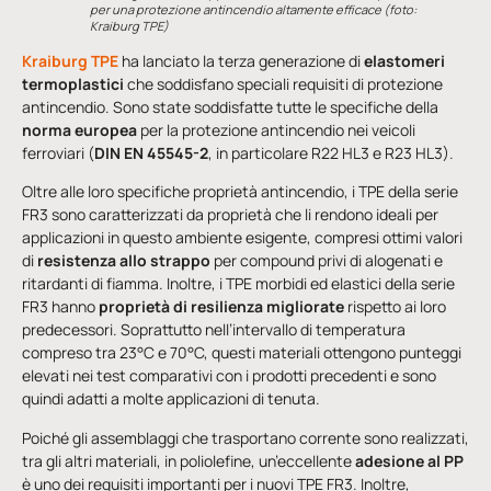
per una protezione antincendio altamente efficace
(foto:
Kraiburg TPE)
Kraiburg TPE
ha lanciato la terza generazione di
elastomeri
termoplastici
che soddisfano speciali requisiti di protezione
antincendio. Sono state soddisfatte tutte le specifiche della
norma europea
per la protezione antincendio nei veicoli
ferroviari (
DIN EN 45545-2
, in particolare R22 HL3 e R23 HL3).
Oltre alle loro specifiche proprietà antincendio, i TPE della serie
FR3 sono caratterizzati da proprietà che li rendono ideali per
applicazioni in questo ambiente esigente, compresi ottimi valori
di
resistenza allo strappo
per compound privi di alogenati e
ritardanti di fiamma. Inoltre, i TPE morbidi ed elastici della serie
FR3 hanno
proprietà di resilienza migliorate
rispetto ai loro
predecessori. Soprattutto nell’intervallo di temperatura
compreso tra 23°C e 70°C, questi materiali ottengono punteggi
elevati nei test comparativi con i prodotti precedenti e sono
quindi adatti a molte applicazioni di tenuta.
Poiché gli assemblaggi che trasportano corrente sono realizzati,
tra gli altri materiali, in poliolefine, un’eccellente
adesione al PP
è uno dei requisiti importanti per i nuovi TPE FR3. Inoltre,