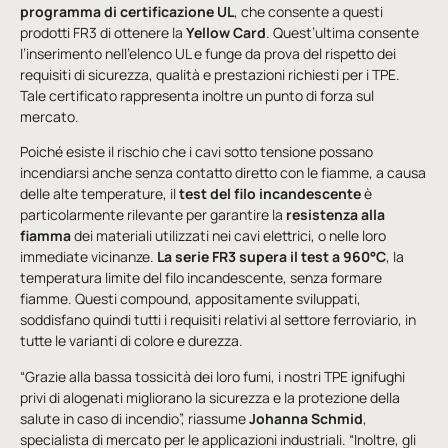
programma di certificazione UL
, che consente a questi
prodotti FR3 di ottenere la
Yellow Card
. Quest’ultima consente
l’inserimento nell’elenco UL e funge da prova del rispetto dei
requisiti di sicurezza, qualità e prestazioni richiesti per i TPE.
Tale certificato rappresenta inoltre un punto di forza sul
mercato.
Poiché esiste il rischio che i cavi sotto tensione possano
incendiarsi anche senza contatto diretto con le fiamme, a causa
delle alte temperature, il
test del filo incandescente
è
particolarmente rilevante per garantire la
resistenza alla
fiamma
dei materiali utilizzati nei cavi elettrici, o nelle loro
immediate vicinanze.
La serie FR3 supera il test a 960°C
, la
temperatura limite del filo incandescente, senza formare
fiamme. Questi compound, appositamente sviluppati,
soddisfano quindi tutti i requisiti relativi al settore ferroviario, in
tutte le varianti di colore e durezza.
“Grazie alla bassa tossicità dei loro fumi, i nostri TPE ignifughi
privi di alogenati migliorano la sicurezza e la protezione della
salute in caso di incendio”, riassume
Johanna Schmid
,
specialista di mercato per le applicazioni industriali. “Inoltre, gli