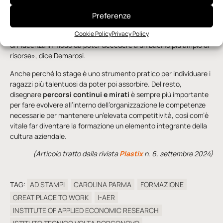
trasformazione digitale. «Su questo fronte siamo impegnati,
oltre che con l’Istituto Tecnico Volta, anche con la
Scuola
Preferenze
Professionale Don Orione
, sempre di Borgonovo Val Tidone,
Cookie Policy
Privacy Policy
ma l’obiettivo è di arrivare a coinvolgere anche gli istituti tecnici
di Piacenza in modo da poter accedere a un bacino più ampio di
risorse», dice Demarosi.
Anche perché lo stage è uno strumento pratico per individuare i
ragazzi più talentuosi da poter poi assorbire. Del resto,
disegnare
percorsi continui e mirati
è sempre più importante
per fare evolvere all’interno dell’organizzazione le competenze
necessarie per mantenere un’elevata competitività, così com’è
vitale far diventare la formazione un elemento integrante della
cultura aziendale.
(Articolo tratto dalla rivista
Plastix
n. 6, settembre 2024)
TAG:
AD STAMPI
CAROLINA PARMA
FORMAZIONE
GREAT PLACE TO WORK
I-AER
INSTITUTE OF APPLIED ECONOMIC RESEARCH