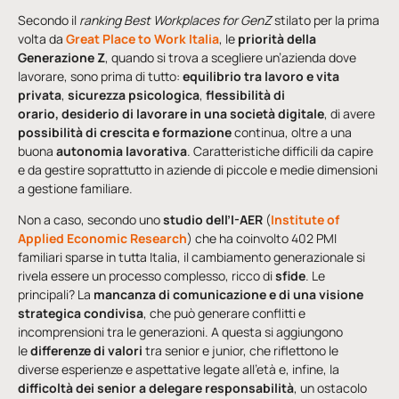
Secondo il
ranking Best Workplaces for GenZ
stilato per la prima
volta da
Great Place to Work Italia
, le
priorità della
Generazione Z
, quando si trova a scegliere un’azienda dove
lavorare, sono prima di tutto:
equilibrio tra lavoro e vita
privata
,
sicurezza psicologica
,
flessibilità di
orario, desiderio di lavorare in una società digitale
, di avere
possibilità di crescita e formazione
continua, oltre a una
buona
autonomia lavorativa
. Caratteristiche difficili da capire
e da gestire soprattutto in aziende di piccole e medie dimensioni
a gestione familiare.
Non a caso, secondo uno
studio dell’I-AER
(
Institute of
Applied Economic Research
) che ha coinvolto 402 PMI
familiari sparse in tutta Italia, il cambiamento generazionale si
rivela essere un processo complesso, ricco di
sfide
. Le
principali? La
mancanza di comunicazione e di una visione
strategica condivisa
, che può generare conflitti e
incomprensioni tra le generazioni. A questa si aggiungono
le
differenze di valori
tra senior e junior, che riflettono le
diverse esperienze e aspettative legate all’età e, infine, la
difficoltà dei senior a delegare responsabilità
, un ostacolo