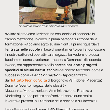
Operatore su una fresa all’interno dell’azienda
ovviare al problema l’azienda ha così deciso di scendere in
campo mettendosi in gioco in prima persona sul fronte della
formazione. «Abbiamo agito su due fronti. Il primo riguardava
l’
entrata nelle scuole
in fase di orientamento per far conoscere
il nostro settore di operatività ai ragazzi, far vedere loro cosa
facciamo e come lavoriamo», racconta Demarosi. «Il secondo,
invece, era rappresentato dalla
partecipazione a progetti
specifici di alcuni istituti tecnici
del nostro territorio, come è
successo con il
Talent Connection Day
organizzato
dall’
Istituto Tecnico Volta
di Borgonovo Val Tidone (Piacenza).
Durante l’evento i ragazzi delle classi 5ª
Meccanica/Meccatronica e Amministrazione, Finanza e
Marketing, hanno potuto confrontarsi con alcune realtà
lavorative presenti sul territorio della provincia di Piacenza».
In quella occasione il team di
AD Stampi
,
ha messo a