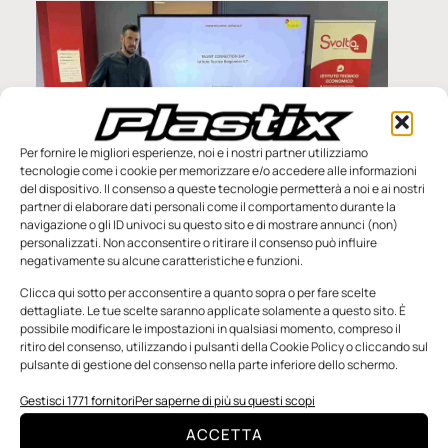
Per fornire le migliori esperienze, noi e i nostri partner utilizziamo
tecnologie come i cookie per memorizzare e/o accedere alle informazioni
del dispositivo. Il consenso a queste tecnologie permetterà a noi e ai nostri
partner di elaborare dati personali come il comportamento durante la
navigazione o gli ID univoci su questo sito e di mostrare annunci (non)
personalizzati. Non acconsentire o ritirare il consenso può influire
negativamente su alcune caratteristiche e funzioni.
Clicca qui sotto per acconsentire a quanto sopra o per fare scelte
Niccolò Demarosi, responsabile produzione e stampaggio di AD
dettagliate. Le tue scelte saranno applicate solamente a questo sito. È
Stampi, all’evento
Talent Connection Day
possibile modificare le impostazioni in qualsiasi momento, compreso il
ritiro del consenso, utilizzando i pulsanti della Cookie Policy o cliccando sul
Sempre con l’intento di attrarre giovani, l’azienda ospita da anni
pulsante di gestione del consenso nella parte inferiore dello schermo.
stage curriculari
in modo da
completare la formazione
teorica con quella pratica
, per dare la possibilità ai ragazzi di
Gestisci 1771 fornitori
Per saperne di più su questi scopi
acquisire più competenze possibili non solo hard ma anche soft,
oggi sempre più importanti in aziende alle prese con la
ACCETTA