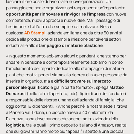
lasciare il loro posto di lavoro alle nuove generazioni. Un
passaggio che per le organizzazioni rappresenta un’importante
opportunità per rinnovare e rinvigorire l’impresa
con nuove
competenze, nuovi approcci e nuove idee. Ma il passaggio di
testimone è tutt’altro che semplice da realizzare. Ne sa
qualcosa
AD Stampi
, azienda emiliana che da oltre 50 anni si
dedica alla produzione di stampi a iniezione per diversi settori
industriali e allo
stampaggio di materie plastiche
.
«In questo momento abbiamo alcuni dipendenti che stanno per
andare in pensione e contemporaneamente abbiamo in corso
l’ampliamento del reparto dedicato allo stampaggio di materie
plastiche, motivi per cui siamo alla ricerca di nuovo personale da
inserire in organico, ma è
difficile trovare sul mercato
personale qualificato
e già in parte formato», spiega
Matteo
Demarosi
(nella foto d’apertura, ndr), figlio di uno dei fondatori
e responsabile delle risorse umane dell’azienda di famiglia, che
oggi conta 16 dipendenti. «Anche perché la nostra sede si trova
a Pianello Val Tidone, un piccolo paese a 40 chilometri da
Piacenza, zona dove hanno sede anche molte aziende della
logistica
, tra le quali il primo deposito italiano di Amazon, realtà
che sui giovani hanno molto più “appeal” rispetto a una piccola