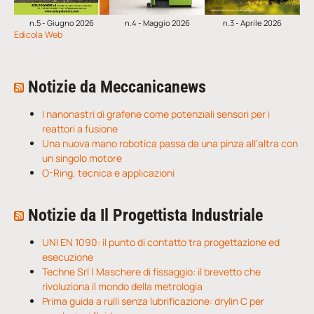
n.5 - Giugno 2026
n.4 - Maggio 2026
n.3 - Aprile 2026
Edicola Web
Notizie da Meccanicanews
I nanonastri di grafene come potenziali sensori per i
reattori a fusione
Una nuova mano robotica passa da una pinza all’altra con
un singolo motore
O-Ring, tecnica e applicazioni
Notizie da Il Progettista Industriale
UNI EN 1090: il punto di contatto tra progettazione ed
esecuzione
Techne Srl | Maschere di fissaggio: il brevetto che
rivoluziona il mondo della metrologia
Prima guida a rulli senza lubrificazione: drylin C per