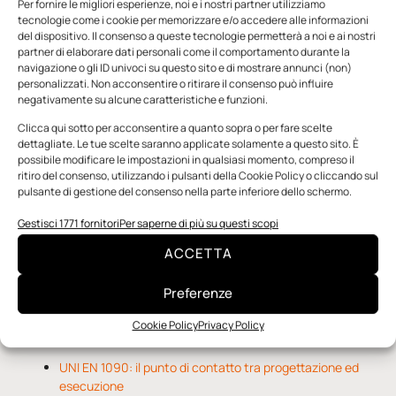
Per fornire le migliori esperienze, noi e i nostri partner utilizziamo
tecnologie come i cookie per memorizzare e/o accedere alle informazioni
del dispositivo. Il consenso a queste tecnologie permetterà a noi e ai nostri
partner di elaborare dati personali come il comportamento durante la
navigazione o gli ID univoci su questo sito e di mostrare annunci (non)
personalizzati. Non acconsentire o ritirare il consenso può influire
negativamente su alcune caratteristiche e funzioni.
n.5 - Giugno 2026
n.4 - Maggio 2026
n.3 - Aprile 2026
Clicca qui sotto per acconsentire a quanto sopra o per fare scelte
Edicola Web
dettagliate. Le tue scelte saranno applicate solamente a questo sito. È
possibile modificare le impostazioni in qualsiasi momento, compreso il
ritiro del consenso, utilizzando i pulsanti della Cookie Policy o cliccando sul
pulsante di gestione del consenso nella parte inferiore dello schermo.
Notizie da Meccanicanews
Gestisci 1771 fornitori
Per saperne di più su questi scopi
O-Ring, tecnica e applicazioni
ACCETTA
Applicazioni della fluidodinamica computazionale (CFD)
Rivestimenti nanocompositi per ingranaggi
Preferenze
Cookie Policy
Privacy Policy
Notizie da Il Progettista Industriale
UNI EN 1090: il punto di contatto tra progettazione ed
esecuzione