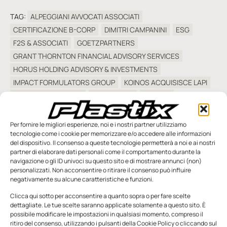
TAG:
ALPEGGIANI AVVOCATI ASSOCIATI
CERTIFICAZIONE B-CORP
DIMITRI CAMPANINI
ESG
F2S & ASSOCIATI
GOETZPARTNERS
GRANT THORNTON FINANCIAL ADVISORY SERVICES
HORUS HOLDING ADVISORY & INVESTMENTS
IMPACT FORMULATORS GROUP
KOINOS ACQUISISCE LAPI
KOINOS CAPITAL SGR
KOINOS UNO
LAPI SRL
LORENZO BALDI
MARCO MORGESE
NICOLA FOSSATI
PIERO CAMPANINI
PLATUM
ROBERTO DE CARLO
Per fornire le migliori esperienze, noi e i nostri partner utilizziamo
tecnologie come i cookie per memorizzare e/o accedere alle informazioni
ROSA ERMANDO
SUTICH-BARBIERI-SUTICH
del dispositivo. Il consenso a queste tecnologie permetterà a noi e ai nostri
TERMOFORMATURA
TRE ZETA GROUP
partner di elaborare dati personali come il comportamento durante la
VAIFRO CAMPANINI
VALERIA DE PERGOLA
navigazione o gli ID univoci su questo sito e di mostrare annunci (non)
personalizzati. Non acconsentire o ritirare il consenso può influire
negativamente su alcune caratteristiche e funzioni.
Clicca qui sotto per acconsentire a quanto sopra o per fare scelte
dettagliate. Le tue scelte saranno applicate solamente a questo sito. È
possibile modificare le impostazioni in qualsiasi momento, compreso il
ritiro del consenso, utilizzando i pulsanti della Cookie Policy o cliccando sul