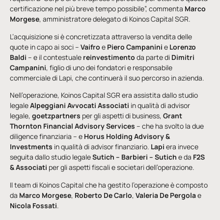
certificazione nel più breve tempo possibile”, commenta
Marco
Morgese
, amministratore delegato di Koinos Capital SGR.
L’acquisizione si è concretizzata attraverso la vendita delle
quote in capo ai soci –
Vaifro
e
Piero Campanini
e
Lorenzo
Baldi
– e il contestuale
reinvestimento
da parte di
Dimitri
Campanini
, figlio di uno dei fondatori e responsabile
commerciale di Lapi, che continuerà il suo percorso in azienda.
Nell’operazione, Koinos Capital SGR era assistita dallo studio
legale
Alpeggiani Avvocati Associati
in qualità di advisor
legale,
goetzpartners
per gli aspetti di business,
Grant
Thornton Financial Advisory Services
– che ha svolto la due
diligence finanziaria – e
Horus Holding Advisory &
Investments
in qualità di advisor finanziario.
Lapi
era invece
seguita dallo studio legale
Sutich – Barbieri – Sutich
e da
F2S
& Associati
per gli aspetti fiscali e societari dell’operazione.
Il team di Koinos Capital che ha gestito l’operazione è composto
da
Marco Morgese
,
Roberto De Carlo
,
Valeria De Pergola
e
Nicola Fossati
.