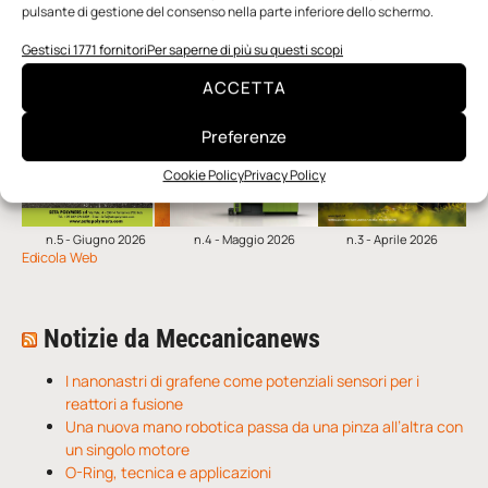
SFOGLIA LA RIVISTA
pulsante di gestione del consenso nella parte inferiore dello schermo.
Gestisci 1771 fornitori
Per saperne di più su questi scopi
ACCETTA
Preferenze
Cookie Policy
Privacy Policy
n.5 - Giugno 2026
n.4 - Maggio 2026
n.3 - Aprile 2026
Edicola Web
Notizie da Meccanicanews
I nanonastri di grafene come potenziali sensori per i
reattori a fusione
Una nuova mano robotica passa da una pinza all’altra con
un singolo motore
O-Ring, tecnica e applicazioni