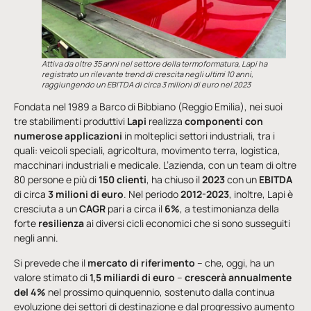
Attiva da oltre 35 anni nel settore della termoformatura, Lapi ha
registrato un rilevante trend di crescita negli ultimi 10 anni,
raggiungendo un EBITDA di circa 3 milioni di euro nel 2023
Fondata nel 1989 a Barco di Bibbiano (Reggio Emilia), nei suoi
tre stabilimenti produttivi
Lapi
realizza
componenti con
numerose applicazioni
in molteplici settori industriali, tra i
quali: veicoli speciali, agricoltura, movimento terra, logistica,
macchinari industriali e medicale. L’azienda, con un team di oltre
80 persone e più di
150 clienti
, ha chiuso il
2023
con un
EBITDA
di circa
3 milioni di euro
. Nel periodo
2012-2023
, inoltre, Lapi è
cresciuta a un
CAGR
pari a circa il
6%
, a testimonianza della
forte
resilienza
ai diversi cicli economici che si sono susseguiti
negli anni.
Si prevede che il
mercato di riferimento
– che, oggi, ha un
valore stimato di
1,5 miliardi di euro
–
crescerà annualmente
del
4%
nel prossimo quinquennio, sostenuto dalla continua
evoluzione dei settori di destinazione e dal progressivo aumento