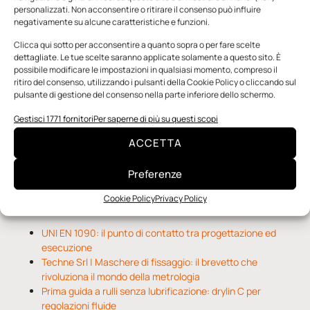
personalizzati. Non acconsentire o ritirare il consenso può influire
negativamente su alcune caratteristiche e funzioni.
n.5 - Giugno 2026
n.4 - Maggio 2026
n.3 - Aprile 2026
Edicola Web
Clicca qui sotto per acconsentire a quanto sopra o per fare scelte
dettagliate. Le tue scelte saranno applicate solamente a questo sito. È
possibile modificare le impostazioni in qualsiasi momento, compreso il
ritiro del consenso, utilizzando i pulsanti della Cookie Policy o cliccando sul
Notizie da Meccanicanews
pulsante di gestione del consenso nella parte inferiore dello schermo.
Gestisci 1771 fornitori
Per saperne di più su questi scopi
Una nuova mano robotica passa da una pinza all’altra con
un singolo motore
ACCETTA
O-Ring, tecnica e applicazioni
Applicazioni della fluidodinamica computazionale (CFD)
Preferenze
Cookie Policy
Privacy Policy
Notizie da Il Progettista Industriale
UNI EN 1090: il punto di contatto tra progettazione ed
esecuzione
Techne Srl | Maschere di fissaggio: il brevetto che
rivoluziona il mondo della metrologia
Prima guida a rulli senza lubrificazione: drylin C per
regolazioni fluide