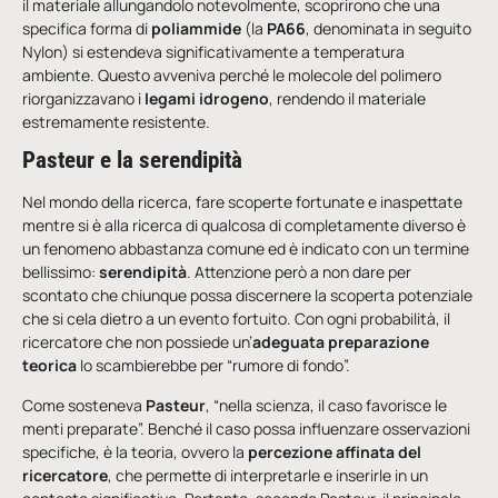
il materiale allungandolo notevolmente, scoprirono che una
specifica forma di
poliammide
(la
PA66
, denominata in seguito
Nylon) si estendeva significativamente a temperatura
ambiente. Questo avveniva perché le molecole del polimero
riorganizzavano i
legami idrogeno
, rendendo il materiale
estremamente resistente.
Pasteur e la serendipità
Nel mondo della ricerca, fare scoperte fortunate e inaspettate
mentre si è alla ricerca di qualcosa di completamente diverso è
un fenomeno abbastanza comune ed è indicato con un termine
bellissimo:
serendipità
. Attenzione però a non dare per
scontato che chiunque possa discernere la scoperta potenziale
che si cela dietro a un evento fortuito. Con ogni probabilità, il
ricercatore che non possiede un’
adeguata preparazione
teorica
lo scambierebbe per “rumore di fondo”.
Come sosteneva
Pasteur
, “nella scienza, il caso favorisce le
menti preparate”. Benché il caso possa influenzare osservazioni
specifiche, è la teoria, ovvero la
percezione affinata del
ricercatore
, che permette di interpretarle e inserirle in un