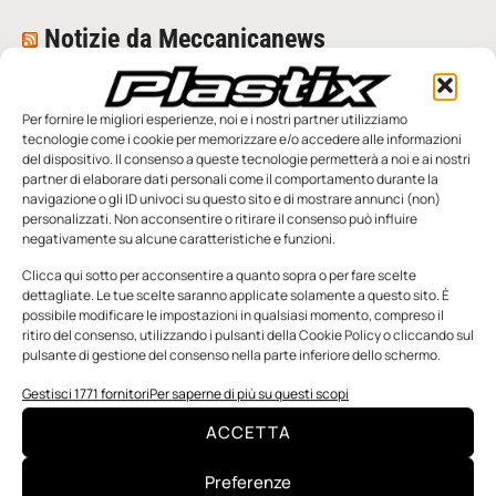
Notizie da Meccanicanews
I nanonastri di grafene come potenziali sensori per i
reattori a fusione
Per fornire le migliori esperienze, noi e i nostri partner utilizziamo
Una nuova mano robotica passa da una pinza all’altra con
tecnologie come i cookie per memorizzare e/o accedere alle informazioni
un singolo motore
del dispositivo. Il consenso a queste tecnologie permetterà a noi e ai nostri
O-Ring, tecnica e applicazioni
partner di elaborare dati personali come il comportamento durante la
navigazione o gli ID univoci su questo sito e di mostrare annunci (non)
personalizzati. Non acconsentire o ritirare il consenso può influire
Notizie da Il Progettista Industriale
negativamente su alcune caratteristiche e funzioni.
Clicca qui sotto per acconsentire a quanto sopra o per fare scelte
UNI EN 1090: il punto di contatto tra progettazione ed
dettagliate. Le tue scelte saranno applicate solamente a questo sito. È
esecuzione
possibile modificare le impostazioni in qualsiasi momento, compreso il
Techne Srl | Maschere di fissaggio: il brevetto che
ritiro del consenso, utilizzando i pulsanti della Cookie Policy o cliccando sul
rivoluziona il mondo della metrologia
pulsante di gestione del consenso nella parte inferiore dello schermo.
Prima guida a rulli senza lubrificazione: drylin C per
Gestisci 1771 fornitori
Per saperne di più su questi scopi
regolazioni fluide
ACCETTA
Preferenze