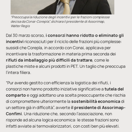
“Preoccupa la riduzione degli incentivi per le frazioni complesse
decisa da Conai-Corepla”, dichiara il presidente di Assorimap,
Walter Regis
Dal 30 marzo scorso,
i consorzi hanno ridotto o eliminato gli
incentivi
riconosciuti per il riciclo delle frazioni più complesse:
sussidi che Corepla, in accordo con Conai, applicava per
incentivare la trasformazione in materia prima seconda dei
rifiuti da imballaggio più difficili da trattare
, come le
plastiche miste e alcuni prodotti in PET. Un taglio che preoccupa
l’intera filiera.
“Pur avendo gestito con efficienza la logistica dei rifiuti, i
consorzi non hanno prodotto iniziative significative a
tutela del
comparto
e oggi adottano una scelta preoccupante che rischia
di compromettere ulteriormente la
sostenibilità economica
di
un settore già in difficoltà”, avverte
il presidente di Assorimap-
Confimi
. Una riduzione che, secondo l’associazione, non
risponde ad alcuna logica economica: le stesse frazioni sono
infatti avviate ai termovalorizzatori, con costi ben più elevati.