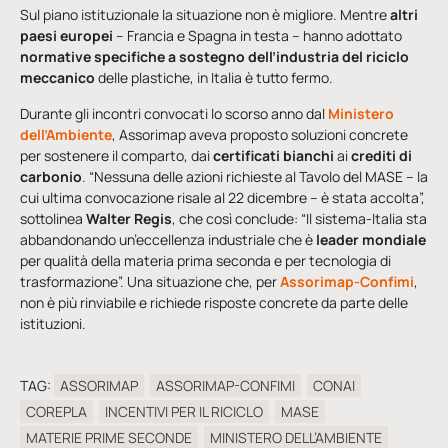
Sul piano istituzionale la situazione non è migliore. Mentre
altri
paesi europei
– Francia e Spagna in testa – hanno adottato
normative specifiche a sostegno dell’industria del riciclo
meccanico
delle plastiche, in Italia è tutto fermo.
Durante gli incontri convocati lo scorso anno dal
Ministero
dell’Ambiente
, Assorimap aveva proposto soluzioni concrete
per sostenere il comparto, dai
certificati bianchi
ai
crediti di
carbonio
. “Nessuna delle azioni richieste al Tavolo del MASE – la
cui ultima convocazione risale al 22 dicembre – è stata accolta”,
sottolinea
Walter Regis
, che così conclude: “Il sistema-Italia sta
abbandonando un’eccellenza industriale che è
leader mondiale
per qualità della materia prima seconda e per tecnologia di
trasformazione”. Una situazione che, per
Assorimap-Confimi
,
non è più rinviabile e richiede risposte concrete da parte delle
istituzioni.
TAG:
ASSORIMAP
ASSORIMAP-CONFIMI
CONAI
COREPLA
INCENTIVI PER IL RICICLO
MASE
MATERIE PRIME SECONDE
MINISTERO DELL’AMBIENTE