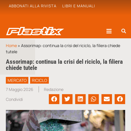
ABBONATI ALLA RIVISTA
LIBRI E MANUALI
Home
»
Assorimap: continua la crisi del riciclo, la filiera chiede
tutele
Assorimap: continua la crisi del riciclo, la filiera
chiede tutele
MERCATO
RICICLO
7 Maggio 2026
Redazione
Condividi