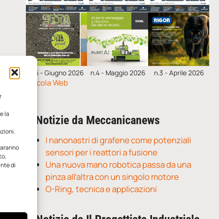
n.5 - Giugno 2026
n.4 - Maggio 2026
n.3 - Aprile 2026
Edicola Web
r
e la
Notizie da Meccanicanews
zioni.
I nanonastri di grafene come potenziali
 saranno
sensori per i reattori a fusione
to,
Una nuova mano robotica passa da una
ante di
pinza all’altra con un singolo motore
O-Ring, tecnica e applicazioni