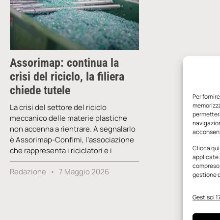
Assorimap: continua la
crisi del riciclo, la filiera
chiede tutele
Per fornir
memorizzar
La crisi del settore del riciclo
permetterà
meccanico delle materie plastiche
navigazion
non accenna a rientrare. A segnalarlo
acconsenti
è Assorimap-Confimi, l’associazione
Clicca qui
che rappresenta i riciclatori e i
applicate 
compreso i
Redazione
7 Maggio 2026
gestione d
Gestisci 17