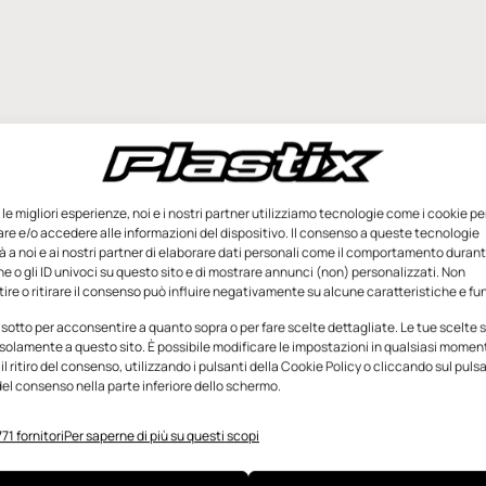
e le migliori esperienze, noi e i nostri partner utilizziamo tecnologie come i cookie pe
e e/o accedere alle informazioni del dispositivo. Il consenso a queste tecnologie
 a noi e ai nostri partner di elaborare dati personali come il comportamento durant
e o gli ID univoci su questo sito e di mostrare annunci (non) personalizzati. Non
re o ritirare il consenso può influire negativamente su alcune caratteristiche e fun
 sotto per acconsentire a quanto sopra o per fare scelte dettagliate. Le tue scelte
solamente a questo sito. È possibile modificare le impostazioni in qualsiasi momen
l ritiro del consenso, utilizzando i pulsanti della Cookie Policy o cliccando sul puls
el consenso nella parte inferiore dello schermo.
71 fornitori
Per saperne di più su questi scopi