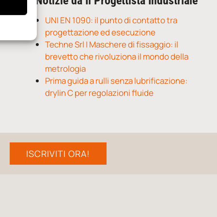
Notizie da Il Progettista Industriale
UNI EN 1090: il punto di contatto tra
progettazione ed esecuzione
Techne Srl | Maschere di fissaggio: il
brevetto che rivoluziona il mondo della
metrologia
Prima guida a rulli senza lubrificazione:
drylin C per regolazioni fluide
ISCRIVITI ORA!