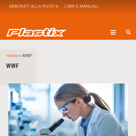
ABBONATI ALLA RIVISTA
LIBRI E MANUALI
Home
»
WWF
WWF