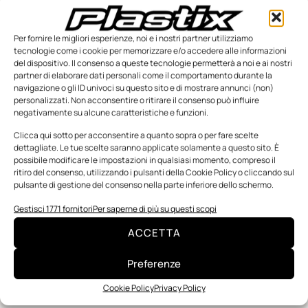
Per fornire le migliori esperienze, noi e i nostri partner utilizziamo
tecnologie come i cookie per memorizzare e/o accedere alle informazioni
del dispositivo. Il consenso a queste tecnologie permetterà a noi e ai nostri
partner di elaborare dati personali come il comportamento durante la
navigazione o gli ID univoci su questo sito e di mostrare annunci (non)
personalizzati. Non acconsentire o ritirare il consenso può influire
negativamente su alcune caratteristiche e funzioni.
Clicca qui sotto per acconsentire a quanto sopra o per fare scelte
dettagliate. Le tue scelte saranno applicate solamente a questo sito. È
Alpla aderisce al progetto Business Coalition for a
possibile modificare le impostazioni in qualsiasi momento, compreso il
Global Plastics Treaty
ritiro del consenso, utilizzando i pulsanti della Cookie Policy o cliccando sul
pulsante di gestione del consenso nella parte inferiore dello schermo.
L’ambizioso progetto “Business Coalition for a Global Plastics
Treaty”, lanciato lo scorso settembre dalla Fondazione Ellen
Gestisci 1771 fornitori
Per saperne di più su questi scopi
MacArthur e dal WWF sotto l’egida dell’UNEP (United Nations
ACCETTA
Riccardo Ampollini
3 Gennaio 2023
Preferenze
Cookie Policy
Privacy Policy