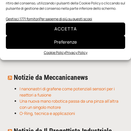
ritiro del consenso, utilizzando i pulsanti della Cookie Policy o cliccando sul
pulsante di gestione del consenso nella parte inferiore dello schermo.
Gestisci 1771 fornitori
Per saperne di più su questi scopi
ACCETTA
Preferenze
n.5 - Giugno 2026
n.4 - Maggio 2026
n.3 - Aprile 2026
Cookie Policy
Privacy Policy
Edicola Web
Notizie da Meccanicanews
I nanonastri di grafene come potenziali sensori per i
reattori a fusione
Una nuova mano robotica passa da una pinza all’altra
con un singolo motore
O-Ring, tecnica e applicazioni