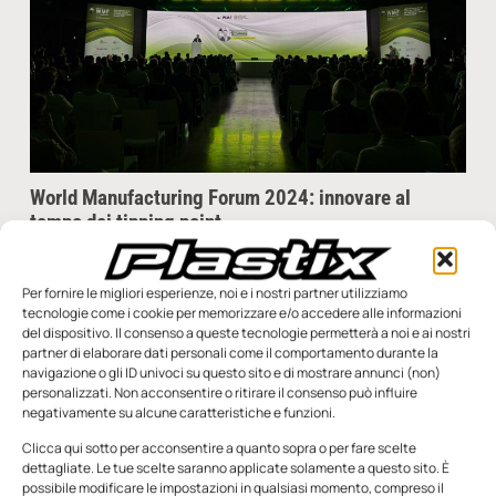
World Manufacturing Forum 2024: innovare al
tempo dei tipping point
di Roberto Carminati È andata in scena a Milano presso il
MIND – Innovation district, che sorge negli spazi in origine
Per fornire le migliori esperienze, noi e i nostri partner utilizziamo
destinati all’Expo, l’edizione 2024
tecnologie come i cookie per memorizzare e/o accedere alle informazioni
del dispositivo. Il consenso a queste tecnologie permetterà a noi e ai nostri
Redazione
21 Ottobre 2024
partner di elaborare dati personali come il comportamento durante la
navigazione o gli ID univoci su questo sito e di mostrare annunci (non)
personalizzati. Non acconsentire o ritirare il consenso può influire
negativamente su alcune caratteristiche e funzioni.
Clicca qui sotto per acconsentire a quanto sopra o per fare scelte
SFOGLIA LA RIVISTA
dettagliate. Le tue scelte saranno applicate solamente a questo sito. È
possibile modificare le impostazioni in qualsiasi momento, compreso il