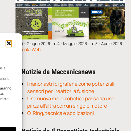
n.5 - Giugno 2026
n.4 - Maggio 2026
n.3 - Aprile 2026
Edicola Web
r
e la
Notizie da Meccanicanews
zioni.
I nanonastri di grafene come potenziali
 saranno
sensori per i reattori a fusione
to,
Una nuova mano robotica passa da una
ante di
pinza all’altra con un singolo motore
O-Ring, tecnica e applicazioni