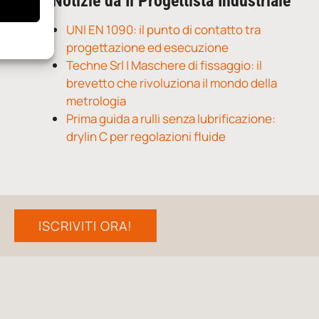
Notizie da Il Progettista Industriale
UNI EN 1090: il punto di contatto tra
progettazione ed esecuzione
Techne Srl | Maschere di fissaggio: il
brevetto che rivoluziona il mondo della
metrologia
Prima guida a rulli senza lubrificazione:
drylin C per regolazioni fluide
ISCRIVITI ORA!