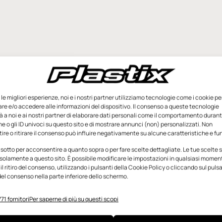
e le migliori esperienze, noi e i nostri partner utilizziamo tecnologie come i cookie pe
e e/o accedere alle informazioni del dispositivo. Il consenso a queste tecnologie
 a noi e ai nostri partner di elaborare dati personali come il comportamento durant
e o gli ID univoci su questo sito e di mostrare annunci (non) personalizzati. Non
re o ritirare il consenso può influire negativamente su alcune caratteristiche e fun
 sotto per acconsentire a quanto sopra o per fare scelte dettagliate. Le tue scelte
solamente a questo sito. È possibile modificare le impostazioni in qualsiasi momen
l ritiro del consenso, utilizzando i pulsanti della Cookie Policy o cliccando sul puls
el consenso nella parte inferiore dello schermo.
71 fornitori
Per saperne di più su questi scopi