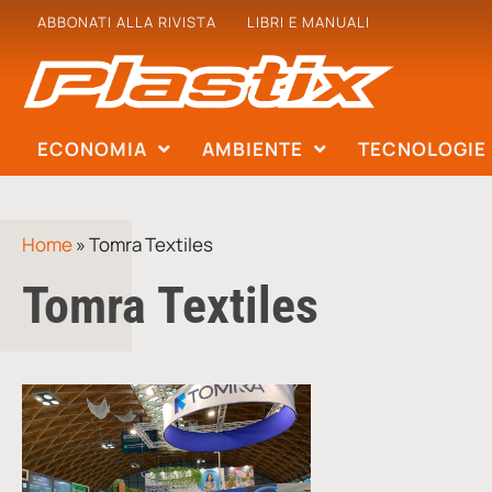
ABBONATI ALLA RIVISTA
LIBRI E MANUALI
ECONOMIA
AMBIENTE
TECNOLOGIE
Home
»
Tomra Textiles
Tomra Textiles