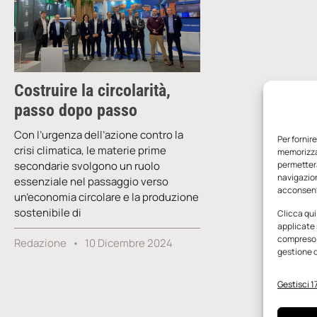
Costruire la circolarità,
passo dopo passo
Con l’urgenza dell’azione contro la
Per fornir
crisi climatica, le materie prime
memorizzar
secondarie svolgono un ruolo
permetterà
navigazion
essenziale nel passaggio verso
acconsenti
un’economia circolare e la produzione
sostenibile di
Clicca qui
applicate 
compreso i
Redazione
10 Dicembre 2024
gestione d
Gestisci 17