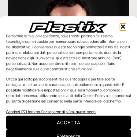
Per fornire le migliori esperienze, noi e i nostri partner utilizziamo
tecnologie come i cookie per memorizzare e/o accedere alle informazioni
del dispositivo. Il consenso a queste tecnologie permetterà a noi e ai nostri
partner di elaborare dati personali come il comportamento durante la
navigazione o gli ID univoci su questo sito e di mostrare annunci (non)
personalizzati. Non acconsentire o ritirare il consenso può influire
negativamente su alcune caratteristiche e funzioni.
Clicca qui sotto per acconsentire a quanto sopra o per fare scelte
dettagliate. Le tue scelte saranno applicate solamente a questo sito. È
possibile modificare le impostazioni in qualsiasi momento, compreso il
Dentis riconfermato presidente di Coripet
ritiro del consenso, utilizzando i pulsanti della Cookie Policy o cliccando sul
Si è svolta giovedì 18 maggio l’assemblea elettiva che, oltre ad
pulsante di gestione del consenso nella parte inferiore dello schermo.
approvare il bilancio 2022, ha rinnovato i vertici di Coripet,
Gestisci 1771 fornitori
Per saperne di più su questi scopi
consorzio volontario senza scopo
ACCETTA
Redazione
29 Maggio 2023
Preferenze