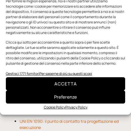
Per fornire le migliori esperienze, noi e i nostri partner utilizziamo
tecnologie come i cookie per memorizzare e/o accedere alle informazioni
del dispositivo. Il consenso a queste tecnologie permetterà a noi e ai nostri
partner di elaborare dati personali come il comportamento durante la
navigazione o gli ID univoci su questo sito e di mostrare annunci (non)
personalizzati. Non acconsentire o ritirare il consenso può influire
negativamente su alcune caratteristiche e funzioni.
n.5 - Giugno 2026
n.4 - Maggio 2026
n.3 - Aprile 2026
Edicola Web
Clicca qui sotto per acconsentire a quanto sopra o per fare scelte
dettagliate. Le tue scelte saranno applicate solamente a questo sito. È
possibile modificare le impostazioni in qualsiasi momento, compreso il
ritiro del consenso, utilizzando i pulsanti della Cookie Policy o cliccando sul
Notizie da Meccanicanews
pulsante di gestione del consenso nella parte inferiore dello schermo.
Una nuova mano robotica passa da una pinza all’altra
Gestisci 1771 fornitori
Per saperne di più su questi scopi
con un singolo motore
ACCETTA
O-Ring, tecnica e applicazioni
Applicazioni della fluidodinamica computazionale (CFD)
Preferenze
Cookie Policy
Privacy Policy
Notizie da Il Progettista Industriale
UNI EN 1090: il punto di contatto tra progettazione ed
esecuzione