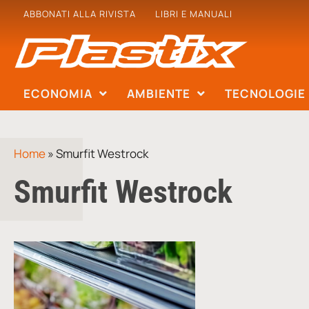
ABBONATI ALLA RIVISTA
LIBRI E MANUALI
ECONOMIA
AMBIENTE
TECNOLOGIE
Home
»
Smurfit Westrock
Smurfit Westrock