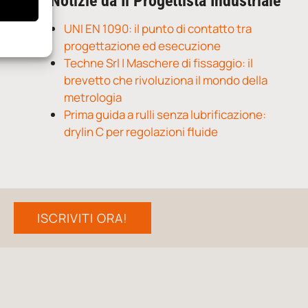
Notizie da Il Progettista Industriale
UNI EN 1090: il punto di contatto tra
progettazione ed esecuzione
Techne Srl | Maschere di fissaggio: il
brevetto che rivoluziona il mondo della
metrologia
Prima guida a rulli senza lubrificazione:
drylin C per regolazioni fluide
ISCRIVITI ORA!