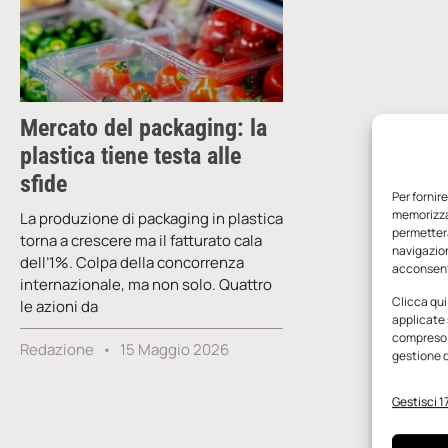
Mercato del packaging: la
plastica tiene testa alle
sfide
Per fornir
memorizzar
La produzione di packaging in plastica
permetterà
torna a crescere ma il fatturato cala
navigazion
dell’1%. Colpa della concorrenza
acconsenti
internazionale, ma non solo. Quattro
Clicca qui
le azioni da
applicate 
compreso i
Redazione
15 Maggio 2026
gestione d
Gestisci 17