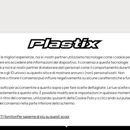
e le migliori esperienze, noi e i nostri partner utilizziamo tecnologie come i cookie pe
e e/o accedere alle informazioni del dispositivo. Il consenso a queste tecnologie
 a noi e ai nostri partner di elaborare dati personali come il comportamento durant
e o gli ID univoci su questo sito e di mostrare annunci (non) personalizzati. Non
re o ritirare il consenso può influire negativamente su alcune caratteristiche e fun
 sotto per acconsentire a quanto sopra o per fare scelte dettagliate. Le tue scelte
solamente a questo sito. È possibile modificare le impostazioni in qualsiasi momen
l ritiro del consenso, utilizzando i pulsanti della Cookie Policy o cliccando sul puls
el consenso nella parte inferiore dello schermo.
71 fornitori
Per saperne di più su questi scopi